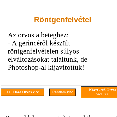
Röntgenfelvétel
Az orvos a beteghez:
- A gerincéről készült
röntgenfelvételen súlyos
elváltozásokat találtunk, de
Photoshop-al kijavítottuk!
Következő Orvos
<< Előző Orvos vicc
Random vicc
vicc >>