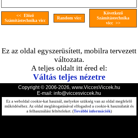
Következő
<< Előző
Random vicc
Számítástechnika
Számítástechnika vicc
vicc >>
Ez az oldal egyszerüsített, mobilra tervezett
változata.
A teljes oldalt itt éred el:
Váltás teljes nézetre
Copyright © 2006-2026, www.ViccesViccek.hu
E-mail:
info@viccesviccek.hu
Ez a weboldal cookie-kat használ, melyekre szükség van az oldal megfelelő
működéséhez. Az oldal meglátogatásával elfogadod a cookie-k használatát és
a felhasználási feltételeket. (
További információk
)