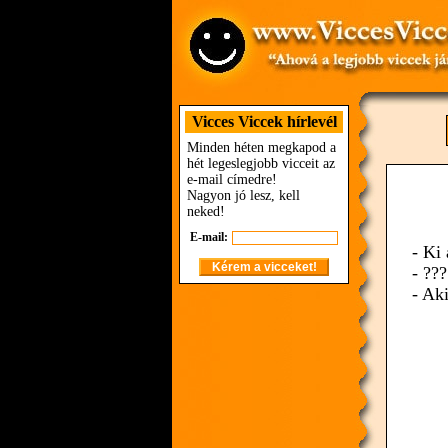
Vicces Viccek hírlevél
Minden héten megkapod a
hét legeslegjobb vicceit az
e-mail címedre!
Nagyon jó lesz, kell
neked!
E-mail:
- Ki
- ???
- Aki