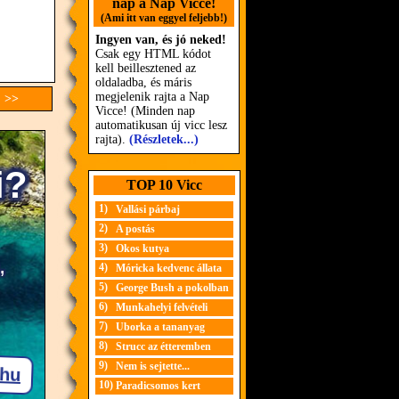
nap a Nap Vicce!
(Ami itt van eggyel feljebb!)
Ingyen van, és jó neked!
Csak egy HTML kódot
kell beillesztened az
oldaladba, és máris
megjelenik rajta a Nap
c >>
Vicce! (Minden nap
automatikusan új vicc lesz
rajta).
(Részletek...)
TOP 10 Vicc
1)
Vallási párbaj
2)
A postás
3)
Okos kutya
4)
Móricka kedvenc állata
5)
George Bush a pokolban
6)
Munkahelyi felvételi
7)
Uborka a tananyag
8)
Strucc az étteremben
9)
Nem is sejtette...
10)
Paradicsomos kert