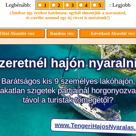
Legbénább:
: Legjobb
1
2
3
4
5
(Amikor egy értékre kattintasz, egyből elmentjük a szavazatod,
és cserébe azonnal egy új viccet is mutatunk!)
lőző Abszolút vicc
Random vicc
Következő Abszolút vic