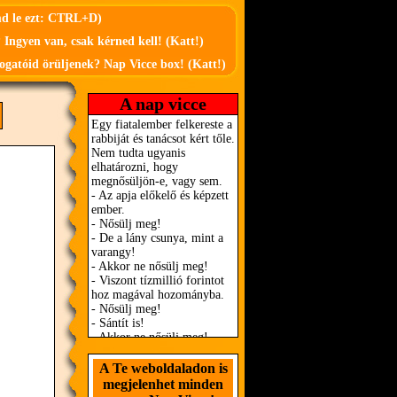
md le ezt: CTRL+D)
 Ingyen van, csak kérned kell! (Katt!)
ogatóid örüljenek? Nap Vicce box! (Katt!)
A nap vicce
A Te weboldaladon is
megjelenhet minden