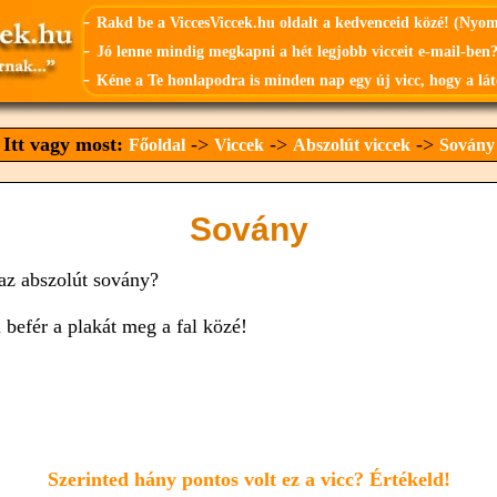
-
Rakd be a ViccesViccek.hu oldalt a kedvenceid közé! (Nyo
-
Jó lenne mindig megkapni a hét legjobb vicceit e-mail-ben?
-
Kéne a Te honlapodra is minden nap egy új vicc, hogy a lát
Itt vagy most:
->
->
->
Főoldal
Viccek
Abszolút viccek
Sovány
Sovány
 az abszolút sovány?
 befér a plakát meg a fal közé!
Szerinted hány pontos volt ez a vicc? Értékeld!