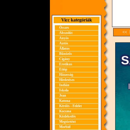
Vicc kategóriák
Összes
<< E
Abszolút
Anyós
Autós
Állatos
Bűnözős
Cigány
Erotikus
Etióp
Házasság
Hirdetéses
Indián
Iskola
Jean
Katona
Kérdés - Felelet
Kocsma
Közlekedés
Megtörtént
Morbid