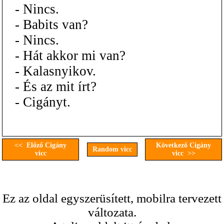
- Nincs.
- Babits van?
- Nincs.
- Hát akkor mi van?
- Kalasnyikov.
- És az mit írt?
- Cigányt.
<< Előző Cigány
Következő Cigány
Random vicc
vicc
vicc >>
Ez az oldal egyszerüsített, mobilra tervezett
változata.