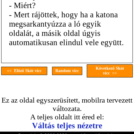
- Miért?
- Mert rájöttek, hogy ha a katona
megsarkantyúzza a ló egyik
oldalát, a másik oldal úgyis
automatikusan elindul vele együtt.
Következő Skót
<< Előző Skót vicc
Random vicc
vicc >>
Ez az oldal egyszerüsített, mobilra tervezett
változata.
A teljes oldalt itt éred el:
Váltás teljes nézetre