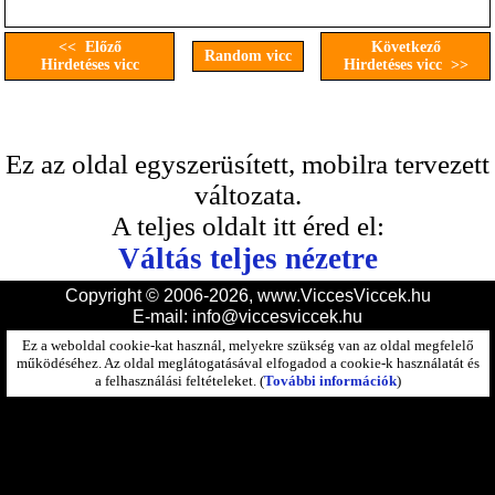
<< Előző
Következő
Random vicc
Hirdetéses vicc
Hirdetéses vicc >>
Ez az oldal egyszerüsített, mobilra tervezett
változata.
A teljes oldalt itt éred el:
Váltás teljes nézetre
Copyright © 2006-2026, www.ViccesViccek.hu
E-mail:
info@viccesviccek.hu
Ez a weboldal cookie-kat használ, melyekre szükség van az oldal megfelelő
működéséhez. Az oldal meglátogatásával elfogadod a cookie-k használatát és
a felhasználási feltételeket. (
További információk
)