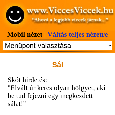
Mobil nézet |
Váltás teljes nézetre
Sál
Skót hirdetés:
"Elvált úr keres olyan hölgyet, aki
be tud fejezni egy megkezdett
sálat!"