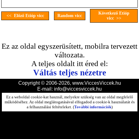
Következő Etióp
<< Előző Etióp vicc
Random vicc
vicc >>
Ez az oldal egyszerüsített, mobilra tervezett
változata.
A teljes oldalt itt éred el:
Váltás teljes nézetre
Copyright © 2006-2026, www.ViccesViccek.hu
E-mail:
info@viccesviccek.hu
Ez a weboldal cookie-kat használ, melyekre szükség van az oldal megfelelő
működéséhez. Az oldal meglátogatásával elfogadod a cookie-k használatát és
a felhasználási feltételeket. (
További információk
)