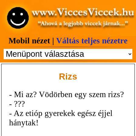
Mobil nézet |
Váltás teljes nézetre
Rizs
- Mi az? Vödörben egy szem rizs?
- ???
- Az etióp gyerekek egész éjjel
hánytak!