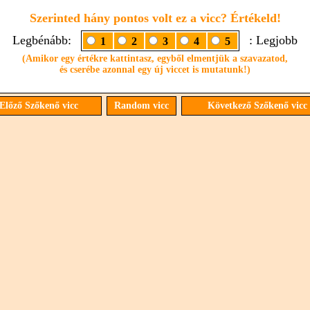
Szerinted hány pontos volt ez a vicc? Értékeld!
Legbénább:
: Legjobb
1
2
3
4
5
(Amikor egy értékre kattintasz, egyből elmentjük a szavazatod,
és cserébe azonnal egy új viccet is mutatunk!)
Előző Szőkenő vicc
Random vicc
Következő Szőkenő vicc