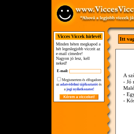
Vicces Viccek hírlevél
Itt v
Minden héten megkapod a
hét legeslegjobb vicceit az
e-mail címedre!
Nagyon jó lesz, kell
neked!
E-mail:
A sző
Megismertem és elfogadom
- Jó
az
adatvédelmi tájékoztatót
és
Malé
a
jogi nyilatkozatot!
- Egy
- Kö