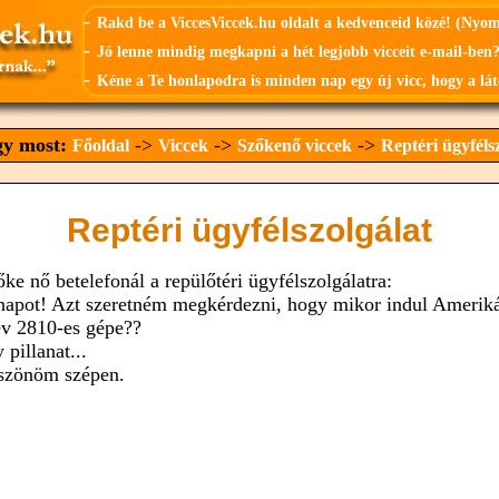
-
Rakd be a ViccesViccek.hu oldalt a kedvenceid közé! (Nyo
-
Jó lenne mindig megkapni a hét legjobb vicceit e-mail-ben?
-
Kéne a Te honlapodra is minden nap egy új vicc, hogy a lát
agy most:
->
->
->
Főoldal
Viccek
Szőkenő viccek
Reptéri ügyféls
Reptéri ügyfélszolgálat
ke nő betelefonál a repülőtéri ügyfélszolgálatra:
 napot! Azt szeretném megkérdezni, hogy mikor indul Amerik
v 2810-es gépe??
 pillanat...
szönöm szépen.