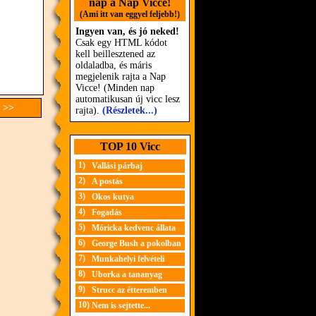
nap a Nap Vicce!
(Ami itt van eggyel feljebb!)
Ingyen van, és jó neked!
Csak egy HTML kódot
kell beillesztened az
oldaladba, és máris
megjelenik rajta a Nap
Vicce! (Minden nap
automatikusan új vicc lesz
 >>
rajta).
(Részletek...)
TOP 10 Vicc
1)
Vallási párbaj
2)
A postás
3)
Okos kutya
4)
Fogadás
5)
Móricka kedvenc állata
6)
George Bush a pokolban
7)
Munkahelyi felvételi
8)
Uborka a tananyag
9)
Strucc az étteremben
10)
Nem is sejtette...