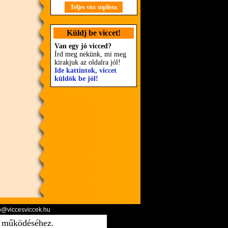
Teljes vicc toplista
Küldj be viccet!
Van egy jó vicced?
Írd meg nekünk, mi meg
kirakjuk az oldalra jól!
Ide kattintok, viccet
küldök be jól!
o@viccesviccek.hu
ő működéséhez.