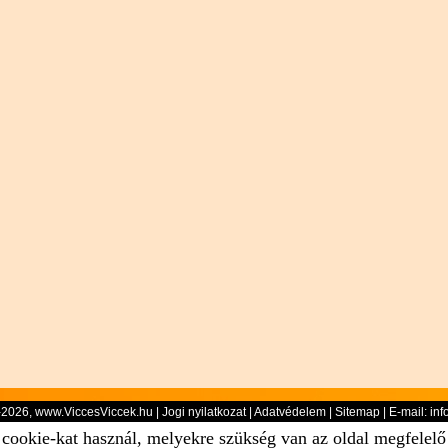
-2026, www.ViccesViccek.hu |
Jogi nyilatkozat
|
Adatvédelem
|
Sitemap
| E-mail:
inf
 cookie-kat használ, melyekre szükség van az oldal megfelel