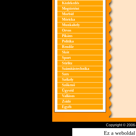
Közlekedés
Megtörtént
Morbid
Móricka
Munkahely
Orvos
Pikáns
Politika
Rendőr
Skót
Sport
Stirlitz
Számítástechnika
Szex
Székely
Szőkenő
Ügyvéd
Vallásos
Zsidó
Egyéb
Copyright © 2006
Ez a weboldal