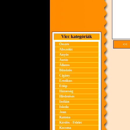
Vicc kategóriák
Összes
<< 
Abszolút
Anyós
Autós
Állatos
Bűnözős
Cigány
Erotikus
Etióp
Házasság
Hirdetéses
Indián
Iskola
Jean
Katona
Kérdés - Felelet
Kocsma