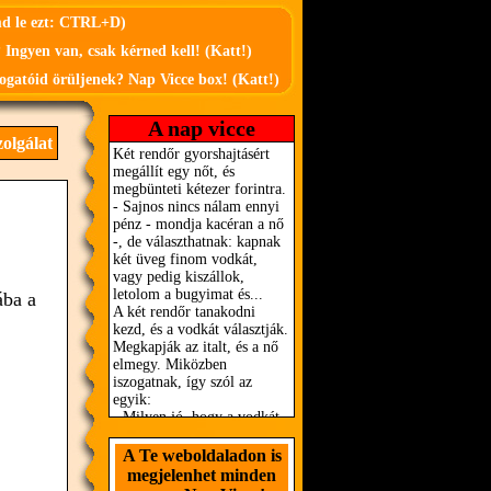
md le ezt: CTRL+D)
 Ingyen van, csak kérned kell! (Katt!)
ogatóid örüljenek? Nap Vicce box! (Katt!)
A nap vicce
zolgálat
ába a
A Te weboldaladon is
megjelenhet minden