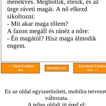
menekvés. Megbotlik, elesik, és az
ürge ráveti magát. A nő elkezd
sikoltozni:
- Mit akar maga tőlem?
A fazon megáll és ránéz a nőre:
- Én magától? Hisz maga álmodik
engem.
<< Előző Erotikus
Következő Erotiku
Random vicc
vicc
vicc >>
Ez az oldal egyszerüsített, mobilra terveze
változata.
A teljes oldalt itt éred el: