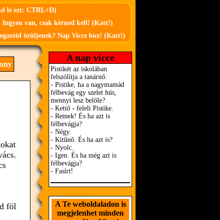
md le ezt: CTRL+D)
 Ingyen van, csak kérned kell! (Katt!)
ogatóid örüljenek? Nap Vicce box! (Katt!)
A nap vicce
enny
tokat
vács.
cs
A Te weboldaladon is
d föl
megjelenhet minden