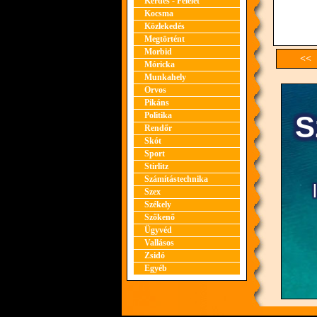
Kérdés - Felelet
Kocsma
Közlekedés
Megtörtént
Morbid
<< 
Móricka
Munkahely
Orvos
Pikáns
Politika
Rendőr
Skót
Sport
Stirlitz
Számítástechnika
Szex
Székely
Szőkenő
Ügyvéd
Vallásos
Zsidó
Egyéb