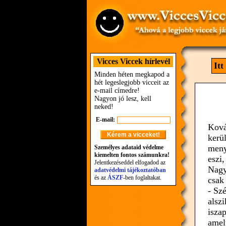
Vicces Viccek hírlevél
It
Minden héten megkapod a
hét legeslegjobb vicceit az
e-mail címedre!
Nagyon jó lesz, kell
neked!
E-mail:
Ková
kerü
meny
Személyes adataid védelme
kiemelten fontos számunkra!
eszi
Jelentkezéseddel elfogadod az
Nagy
adatvédelmi tájékoztatóban
és az
ÁSZF
-ben foglaltakat.
csak 
- Sz
alsz
iszap
amel