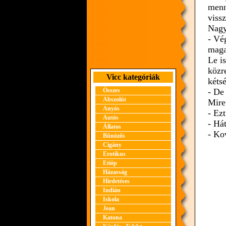
menn
vissz
Nagy
- Vé
maga
Le i
közr
Vicc kategóriák
kétsé
Összes
- De 
Abszolút
Mire
Anyós
- Ez
Autós
- Há
Állatos
- Ko
Bűnözős
Cigány
Erotikus
Etióp
Házasság
Hirdetéses
Indián
Iskola
Jean
Katona