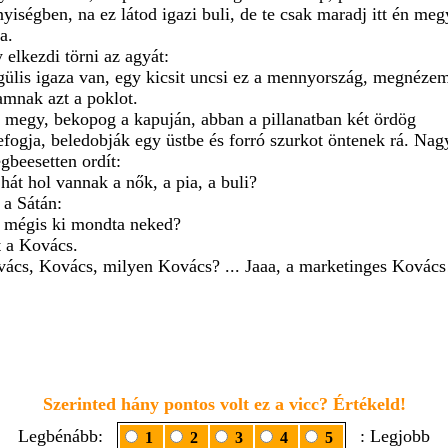
yiségben, na ez látod igazi buli, de te csak maradj itt én me
a.
 elkezdi törni az agyát:
gülis igaza van, egy kicsit uncsi ez a mennyország, megnéze
mnak azt a poklot.
s megy, bekopog a kapuján, abban a pillanatban két ördög
efogja, beledobják egy üstbe és forró szurkot öntenek rá. Nag
gbeesetten ordít:
hát hol vannak a nők, a pia, a buli?
 a Sátán:
t mégis ki mondta neked?
t a Kovács.
vács, Kovács, milyen Kovács? ... Jaaa, a marketinges Kovács
Szerinted hány pontos volt ez a vicc? Értékeld!
Legbénább:
: Legjobb
1
2
3
4
5