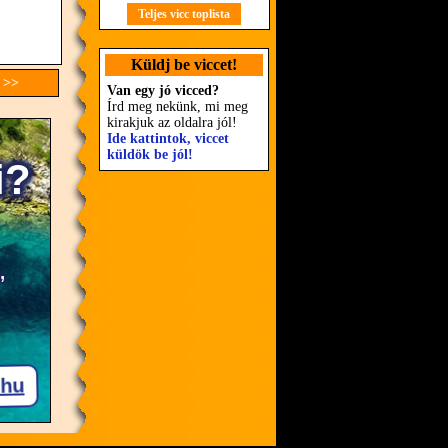
Teljes vicc toplista
Küldj be viccet!
 >>
Van egy jó vicced?
Írd meg nekünk, mi meg
kirakjuk az oldalra jól!
Ide kattintok, viccet
küldök be jól!