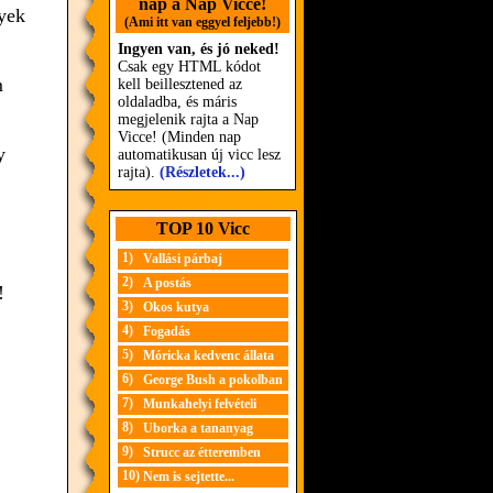
nap a Nap Vicce!
gyek
(Ami itt van eggyel feljebb!)
Ingyen van, és jó neked!
Csak egy HTML kódot
m
kell beillesztened az
oldaladba, és máris
megjelenik rajta a Nap
Vicce! (Minden nap
y
automatikusan új vicc lesz
rajta).
(Részletek...)
TOP 10 Vicc
1)
Vallási párbaj
2)
A postás
!
3)
Okos kutya
4)
Fogadás
5)
Móricka kedvenc állata
6)
George Bush a pokolban
7)
Munkahelyi felvételi
8)
Uborka a tananyag
9)
Strucc az étteremben
10)
Nem is sejtette...