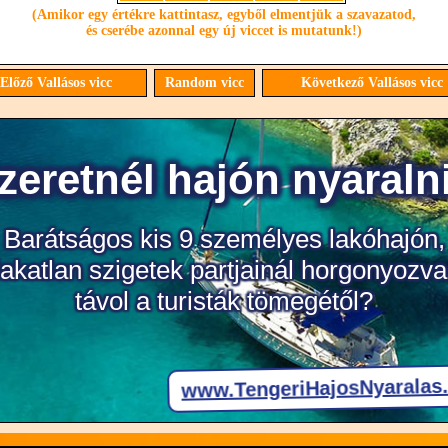
(Amikor egy értékre kattintasz, egyből elmentjük a szavazatod,
és cserébe azonnal egy új viccet is mutatunk!)
Előző Vallásos vicc
Random vicc
Következő Vallásos vicc