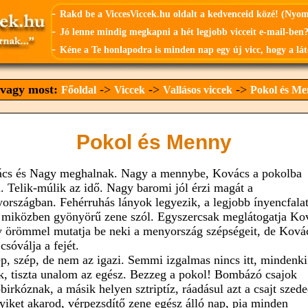
-
Rakd be a ViccesViccek.hu oldalt a kedvenceid közé! (Nyo
-
Jó lenne mindig megkapni a hét legjobb vicceit e-mail-ben?
-
Kéne a Te honlapodra is minden nap egy új vicc, hogy a lát
t vagy most:
->
->
->
Főoldal
Viccek
Vallásos viccek
Pokol és M
Pokol és Menny
cs és Nagy meghalnak. Nagy a mennybe, Kovács a pokolba
l. Telik-múlik az idő. Nagy baromi jól érzi magát a
országban. Fehérruhás lányok legyezik, a legjobb ínyencfala
, miközben gyönyörű zene szól. Egyszercsak meglátogatja Ko
 örömmel mutatja be neki a menyország szépségeit, de Ková
csóválja a fejét.
ép, szép, de nem az igazi. Semmi izgalmas nincs itt, mindenki
ik, tiszta unalom az egész. Bezzeg a pokol! Bombázó csajok
birkóznak, a másik helyen sztriptíz, ráadásul azt a csajt szede
yiket akarod, vérpezsdítő zene egész álló nap, pia minden