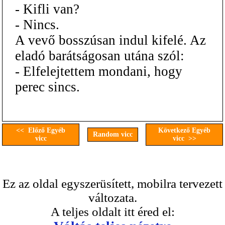
- Kifli van?
- Nincs.
A vevő bosszúsan indul kifelé. Az
eladó barátságosan utána szól:
- Elfelejtettem mondani, hogy
perec sincs.
<< Előző Egyéb
Következő Egyéb
Random vicc
vicc
vicc >>
Ez az oldal egyszerüsített, mobilra tervezett
változata.
A teljes oldalt itt éred el: