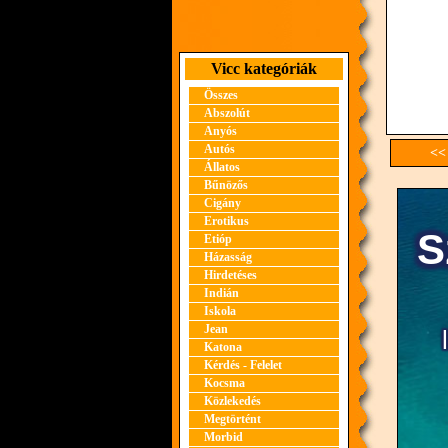
Vicc kategóriák
Összes
Abszolút
Anyós
Autós
<<
Állatos
Bűnözős
Cigány
Erotikus
Etióp
Házasság
Hirdetéses
Indián
Iskola
Jean
Katona
Kérdés - Felelet
Kocsma
Közlekedés
Megtörtént
Morbid