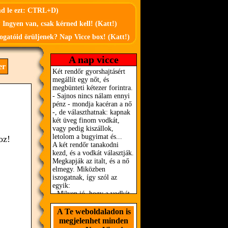
md le ezt: CTRL+D)
 Ingyen van, csak kérned kell! (Katt!)
ogatóid örüljenek? Nap Vicce box! (Katt!)
A nap vicce
er
oz!
A Te weboldaladon is
megjelenhet minden