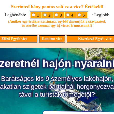
Szerinted hány pontos volt ez a vicc? Értékeld!
Legbénább:
: Legjobb
1
2
3
4
5
(Amikor egy értékre kattintasz, egyből elmentjük a szavazatod,
és cserébe azonnal egy új viccet is mutatunk!)
 Előző Egyéb vicc
Random vicc
Következő Egyéb vicc