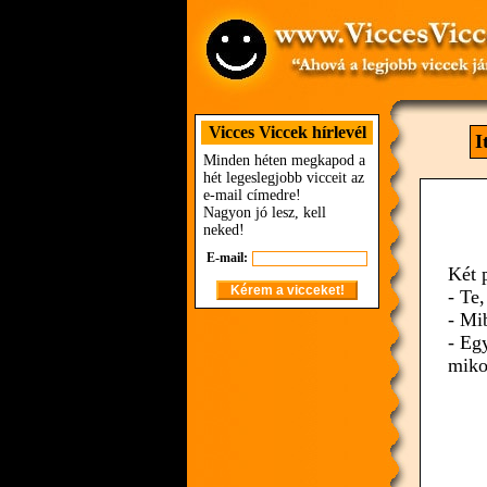
Vicces Viccek hírlevél
I
Minden héten megkapod a
hét legeslegjobb vicceit az
e-mail címedre!
Nagyon jó lesz, kell
neked!
E-mail:
Két 
- Te
- Mi
- Egy
miko