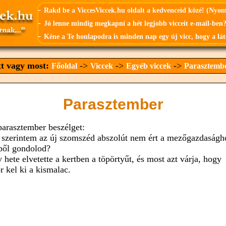
-
Rakd be a ViccesViccek.hu oldalt a kedvenceid közé! (Nyo
-
Jó lenne mindig megkapni a hét legjobb vicceit e-mail-ben?
-
Kéne a Te honlapodra is minden nap egy új vicc, hogy a lát
tt vagy most:
->
->
->
Főoldal
Viccek
Egyéb viccek
Parasztemb
Parasztember
parasztember beszélget:
, szerintem az új szomszéd abszolút nem ért a mezőgazdaságh
ből gondolod?
 hete elvetette a kertben a töpörtyűt, és most azt várja, hogy
r kel ki a kismalac.