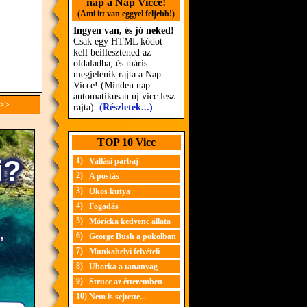
nap a Nap Vicce!
(Ami itt van eggyel feljebb!)
Ingyen van, és jó neked!
Csak egy HTML kódot
kell beillesztened az
oldaladba, és máris
megjelenik rajta a Nap
Vicce! (Minden nap
automatikusan új vicc lesz
 >>
rajta).
(Részletek...)
TOP 10 Vicc
1)
Vallási párbaj
2)
A postás
3)
Okos kutya
4)
Fogadás
5)
Móricka kedvenc állata
6)
George Bush a pokolban
7)
Munkahelyi felvételi
8)
Uborka a tananyag
9)
Strucc az étteremben
10)
Nem is sejtette...