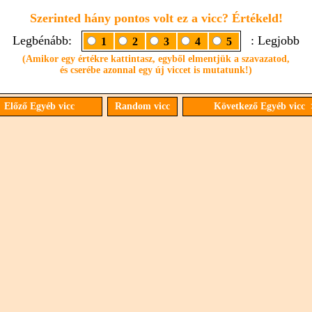
Szerinted hány pontos volt ez a vicc? Értékeld!
Legbénább:
: Legjobb
1
2
3
4
5
(Amikor egy értékre kattintasz, egyből elmentjük a szavazatod,
és cserébe azonnal egy új viccet is mutatunk!)
 Előző Egyéb vicc
Random vicc
Következő Egyéb vicc