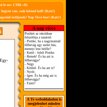
md le ezt: CTRL+D)
 Ingyen van, csak kérned kell! (Katt!)
ogatóid örüljenek? Nap Vicce box! (Katt!)
A nap vicce
g
 Egy-
A Te weboldaladon is
megjelenhet minden