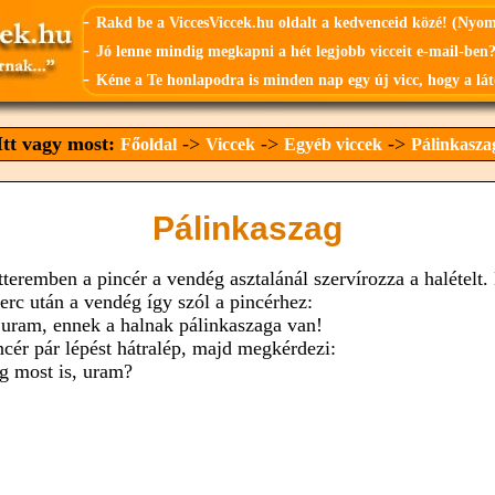
-
Rakd be a ViccesViccek.hu oldalt a kedvenceid közé! (Nyo
-
Jó lenne mindig megkapni a hét legjobb vicceit e-mail-ben?
-
Kéne a Te honlapodra is minden nap egy új vicc, hogy a lát
Itt vagy most:
->
->
->
Főoldal
Viccek
Egyéb viccek
Pálinkasza
Pálinkaszag
tteremben a pincér a vendég asztalánál szervírozza a halételt.
perc után a vendég így szól a pincérhez:
 uram, ennek a halnak pálinkaszaga van!
ncér pár lépést hátralép, majd megkérdezi:
g most is, uram?