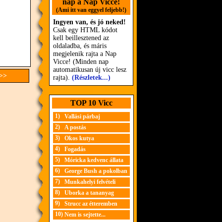
nap a Nap Vicce!
(Ami itt van eggyel feljebb!)
Ingyen van, és jó neked!
Csak egy HTML kódot
kell beillesztened az
oldaladba, és máris
megjelenik rajta a Nap
Vicce! (Minden nap
automatikusan új vicc lesz
 >>
rajta).
(Részletek...)
TOP 10 Vicc
1)
Vallási párbaj
2)
A postás
3)
Okos kutya
4)
Fogadás
5)
Móricka kedvenc állata
6)
George Bush a pokolban
7)
Munkahelyi felvételi
8)
Uborka a tananyag
9)
Strucc az étteremben
10)
Nem is sejtette...