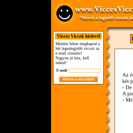
Vicces Viccek hírlevél
Minden héten megkapod a
hét legeslegjobb vicceit az
e-mail címedre!
Nagyon jó lesz, kell
neked!
E-mail:
Az é
két 
- De
A pi
- Mé