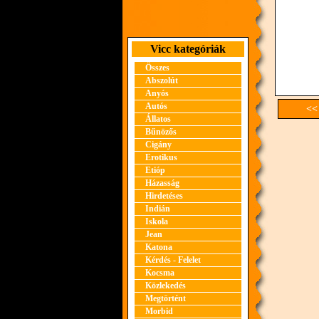
Vicc kategóriák
Összes
Abszolút
Anyós
Autós
<<
Állatos
Bűnözős
Cigány
Erotikus
Etióp
Házasság
Hirdetéses
Indián
Iskola
Jean
Katona
Kérdés - Felelet
Kocsma
Közlekedés
Megtörtént
Morbid