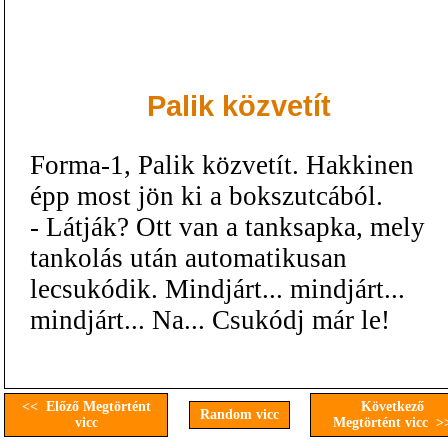
Palik közvetít
Forma-1, Palik közvetít. Hakkinen
épp most jön ki a bokszutcából.
- Látják? Ott van a tanksapka, mely
tankolás után automatikusan
lecsukódik. Mindjárt... mindjárt...
mindjárt... Na... Csukódj már le!
<< Előző Megtörtént
Következő
Random vicc
vicc
Megtörtént vicc >