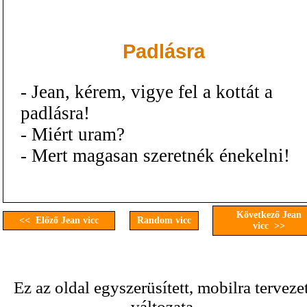
Padlásra
- Jean, kérem, vigye fel a kottát a
padlásra!
- Miért uram?
- Mert magasan szeretnék énekelni!
Következő Jean
<< Előző Jean vicc
Random vicc
vicc >>
Ez az oldal egyszerüsített, mobilra terveze
változata.