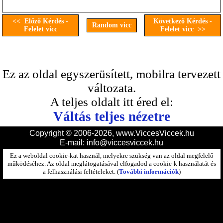
<< Előző Kérdés -
Következő Kérdés -
Random vicc
Felelet vicc
Felelet vicc >>
Ez az oldal egyszerüsített, mobilra tervezett
változata.
A teljes oldalt itt éred el:
Váltás teljes nézetre
Copyright © 2006-2026, www.ViccesViccek.hu
E-mail:
info@viccesviccek.hu
Ez a weboldal cookie-kat használ, melyekre szükség van az oldal megfelelő
működéséhez. Az oldal meglátogatásával elfogadod a cookie-k használatát és
a felhasználási feltételeket. (
További információk
)