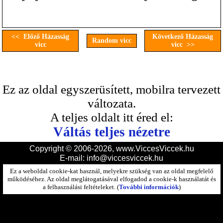
<< Előző Házasság
Következő Házasság
Random vicc
vicc
vicc >>
Ez az oldal egyszerüsített, mobilra tervezett
változata.
A teljes oldalt itt éred el:
Váltás teljes nézetre
Copyright © 2006-2026, www.ViccesViccek.hu
E-mail:
info@viccesviccek.hu
Ez a weboldal cookie-kat használ, melyekre szükség van az oldal megfelelő
működéséhez. Az oldal meglátogatásával elfogadod a cookie-k használatát és
a felhasználási feltételeket. (
További információk
)