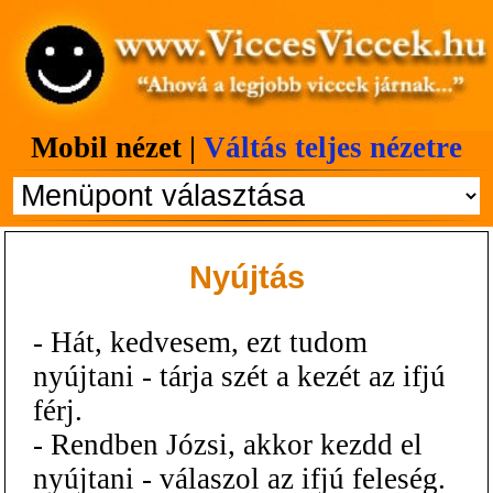
Mobil nézet |
Váltás teljes nézetre
Nyújtás
- Hát, kedvesem, ezt tudom
nyújtani - tárja szét a kezét az ifjú
férj.
- Rendben Józsi, akkor kezdd el
nyújtani - válaszol az ifjú feleség.