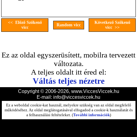
<< Előző Szőkenő
Következő Szőkenő
Random vicc
vicc
vicc >>
Ez az oldal egyszerüsített, mobilra tervezett
változata.
A teljes oldalt itt éred el:
Váltás teljes nézetre
Copyright © 2006-2026, www.ViccesViccek.hu
E-mail:
info@viccesviccek.hu
Ez a weboldal cookie-kat használ, melyekre szükség van az oldal megfelelő
működéséhez. Az oldal meglátogatásával elfogadod a cookie-k használatát és
a felhasználási feltételeket. (
További információk
)