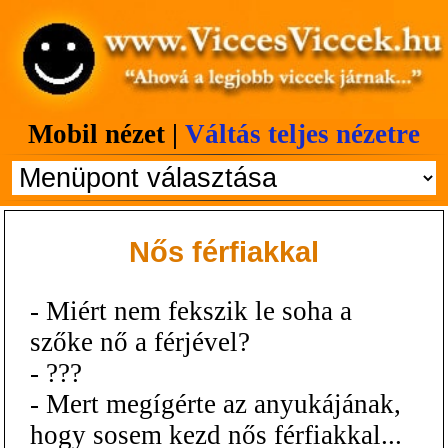
Mobil nézet |
Váltás teljes nézetre
Nős férfiakkal
- Miért nem fekszik le soha a
szőke nő a férjével?
- ???
- Mert megígérte az anyukájának,
hogy sosem kezd nős férfiakkal...