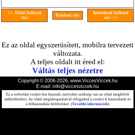
<< Előző Szőkenő
Következő Szőkenő
Random vicc
vicc
vicc >>
Ez az oldal egyszerüsített, mobilra tervezett
változata.
A teljes oldalt itt éred el:
Váltás teljes nézetre
Copyright © 2006-2026, www.ViccesViccek.hu
E-mail:
info@viccesviccek.hu
Ez a weboldal cookie-kat használ, melyekre szükség van az oldal megfelelő
működéséhez. Az oldal meglátogatásával elfogadod a cookie-k használatát és
a felhasználási feltételeket. (
További információk
)