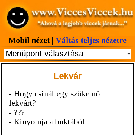
Mobil nézet |
Váltás teljes nézetre
Lekvár
- Hogy csinál egy szőke nő
lekvárt?
- ???
- Kinyomja a buktából.