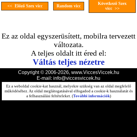
Következő Szex
<< Előző Szex vicc
Random vicc
vicc >>
Ez az oldal egyszerüsített, mobilra tervezett
változata.
A teljes oldalt itt éred el:
Váltás teljes nézetre
Copyright © 2006-2026, www.ViccesViccek.hu
E-mail:
info@viccesviccek.hu
Ez a weboldal cookie-kat használ, melyekre szükség van az oldal megfelelő
működéséhez. Az oldal meglátogatásával elfogadod a cookie-k használatát és
a felhasználási feltételeket. (
További információk
)