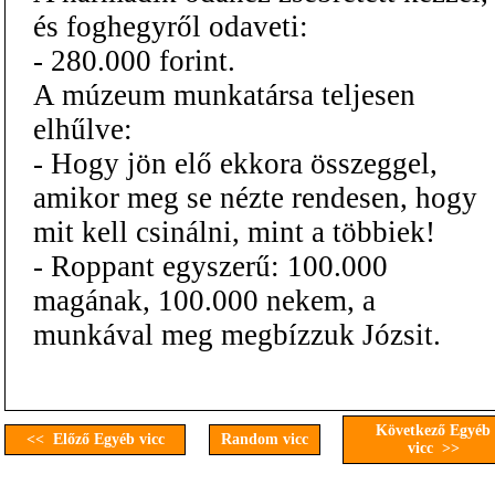
és foghegyről odaveti:
- 280.000 forint.
A múzeum munkatársa teljesen
elhűlve:
- Hogy jön elő ekkora összeggel,
amikor meg se nézte rendesen, hogy
mit kell csinálni, mint a többiek!
- Roppant egyszerű: 100.000
magának, 100.000 nekem, a
munkával meg megbízzuk Józsit.
Következő Egyéb
<< Előző Egyéb vicc
Random vicc
vicc >>