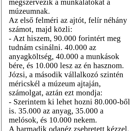
megszervezik a munkálatokat a
múzeumnak.
Az első felméri az ajtót, felír néhány
számot, majd közli:
- Azt hiszem, 90.000 forintért meg
tudnám csinálni. 40.000 az
anyagköltség, 40.000 a munkások
bére, és 10.000 lesz az én hasznom.
Józsi, a második vállalkozó szintén
méricskél a múzeum ajtaján,
számolgat, aztán ezt mondja:
- Szerintem ki lehet hozni 80.000-ből
is. 35.000 az anyag, 35.000 a
melósok, és 10.000 nekem.
A harmadik odanéz zsebretett kézzel,