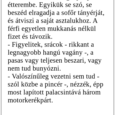
étterembe. Egyikük se szó, se
beszéd elragadja a sofőr tányérját,
és átviszi a saját asztalukhoz. A
férfi egyetlen mukkanás nélkül
fizet és távozik.
- Figyelitek, srácok - rikkant a
legnagyobb hangú vagány -, a
pasas vagy teljesen beszari, vagy
nem tud bunyózni.
- Valószínűleg vezetni sem tud -
szól közbe a pincér -, nézzék, épp
most lapított palacsintává három
motorkerékpárt.