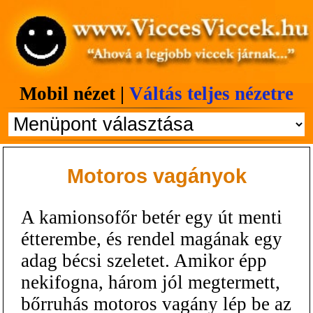
Mobil nézet |
Váltás teljes nézetre
Motoros vagányok
A kamionsofőr betér egy út menti
étterembe, és rendel magának egy
adag bécsi szeletet. Amikor épp
nekifogna, három jól megtermett,
bőrruhás motoros vagány lép be az