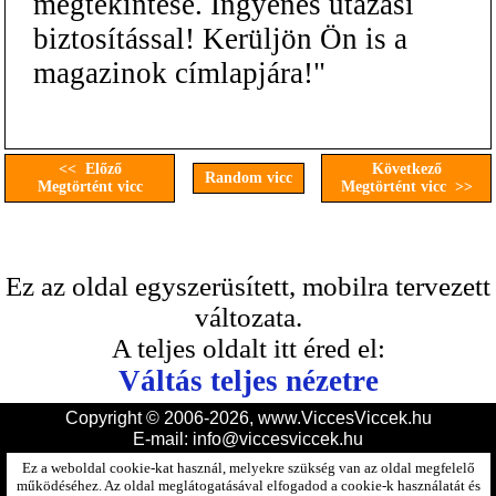
megtekintése. Ingyenes utazási
biztosítással! Kerüljön Ön is a
magazinok címlapjára!"
<< Előző
Következő
Random vicc
Megtörtént vicc
Megtörtént vicc >>
Ez az oldal egyszerüsített, mobilra tervezett
változata.
A teljes oldalt itt éred el:
Váltás teljes nézetre
Copyright © 2006-2026, www.ViccesViccek.hu
E-mail:
info@viccesviccek.hu
Ez a weboldal cookie-kat használ, melyekre szükség van az oldal megfelelő
működéséhez. Az oldal meglátogatásával elfogadod a cookie-k használatát és