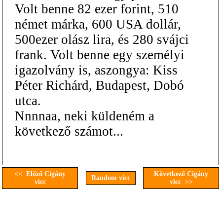
Volt benne 82 ezer forint, 510
német márka, 600 USA dollár,
500ezer olász lira, és 280 svájci
frank. Volt benne egy személyi
igazolvány is, aszongya: Kiss
Péter Richárd, Budapest, Dobó
utca.
Nnnnaa, neki küldeném a
következő számot...
<< Előző Cigány
Következő Cigány
Random vicc
vicc
vicc >>