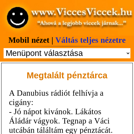
Mobil nézet |
Váltás teljes nézetre
Megtalált pénztárca
A Danubius rádiót felhívja a
cigány:
- Jó nápot kivánok. Lákátos
Áládár vágyok. Tegnap a Váci
utcábán táláltám egy pénztácát.