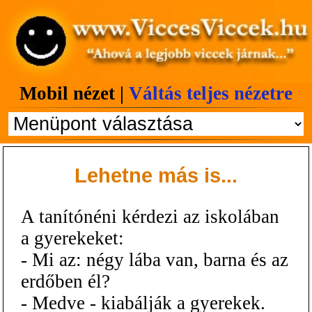
Mobil nézet |
Váltás teljes nézetre
Lehetne más is...
A tanítónéni kérdezi az iskolában
a gyerekeket:
- Mi az: négy lába van, barna és az
erdőben él?
- Medve - kiabálják a gyerekek.