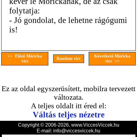
kever le Mórickának, de az csak
folytatja:
- Jó gondolat, de lehetne rágógumi
is!
<< Előző Móricka
Következő Móricka
Random vicc
vicc
vicc >>
Ez az oldal egyszerüsített, mobilra tervezett
változata.
A teljes oldalt itt éred el:
Váltás teljes nézetre
Copyright © 2006-2026, www.ViccesViccek.hu
E-mail:
info@viccesviccek.hu