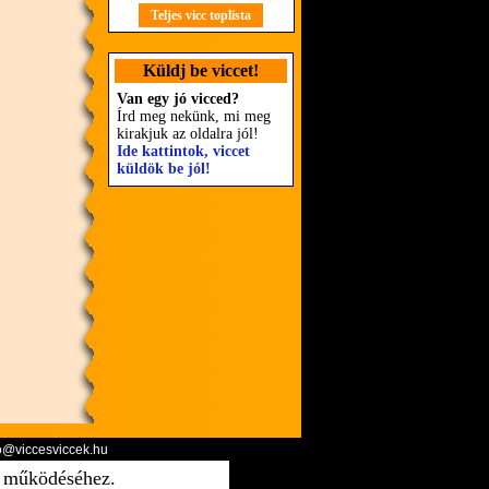
Teljes vicc toplista
Küldj be viccet!
Van egy jó vicced?
Írd meg nekünk, mi meg
kirakjuk az oldalra jól!
Ide kattintok, viccet
küldök be jól!
o@viccesviccek.hu
ő működéséhez.