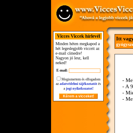
Vicces Viccek hírlevél
Itt vag
Minden héten megkapod a
gyógysz
hét legeslegjobb vicceit az
e-mail címedre!
Nagyon jó lesz, kell
neked!
E-mail:
Megismertem és elfogadom
- Me
az
adatvédelmi tájékoztatót
és
- A 9
a
jogi nyilatkozatot!
- Mi
- Mer