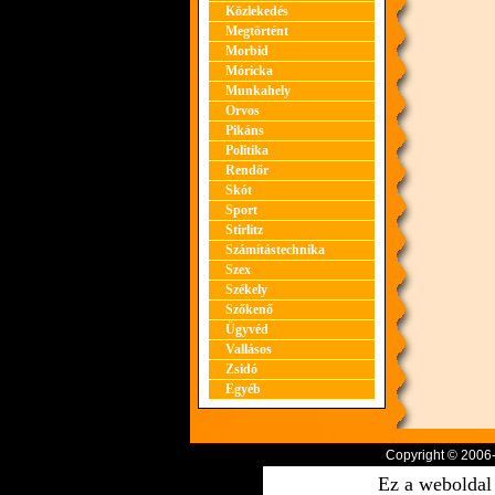
Közlekedés
Megtörtént
Morbid
Móricka
Munkahely
Orvos
Pikáns
Politika
Rendőr
Skót
Sport
Stirlitz
Számítástechnika
Szex
Székely
Szőkenő
Ügyvéd
Vallásos
Zsidó
Egyéb
Copyright © 2006
Ez a weboldal