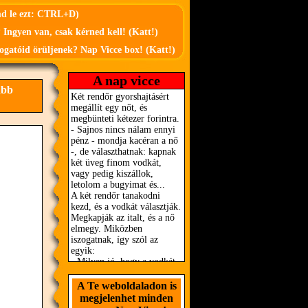
md le ezt: CTRL+D)
 Ingyen van, csak kérned kell! (Katt!)
ogatóid örüljenek? Nap Vicce box! (Katt!)
A nap vicce
abb
A Te weboldaladon is
megjelenhet minden