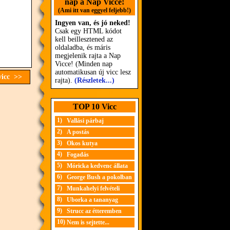
nap a Nap Vicce!
(Ami itt van eggyel feljebb!)
Ingyen van, és jó neked!
Csak egy HTML kódot
kell beillesztened az
oldaladba, és máris
megjelenik rajta a Nap
Vicce! (Minden nap
automatikusan új vicc lesz
vicc >>
rajta).
(Részletek...)
TOP 10 Vicc
1)
Vallási párbaj
2)
A postás
3)
Okos kutya
4)
Fogadás
5)
Móricka kedvenc állata
6)
George Bush a pokolban
7)
Munkahelyi felvételi
8)
Uborka a tananyag
9)
Strucc az étteremben
10)
Nem is sejtette...