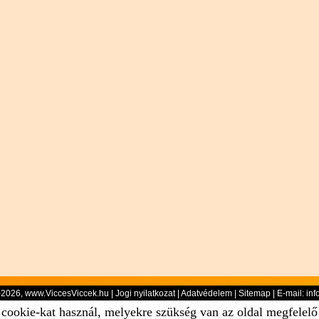
-2026, www.ViccesViccek.hu |
Jogi nyilatkozat
|
Adatvédelem
|
Sitemap
| E-mail:
inf
 cookie-kat használ, melyekre szükség van az oldal megfelel