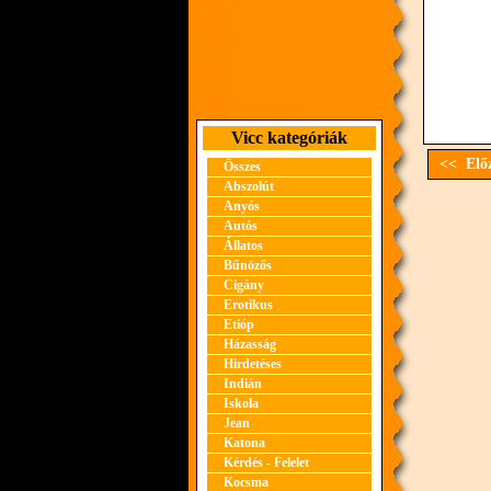
Vicc kategóriák
<< Előz
Összes
Abszolút
Anyós
Autós
Állatos
Bűnözős
Cigány
Erotikus
Etióp
Házasság
Hirdetéses
Indián
Iskola
Jean
Katona
Kérdés - Felelet
Kocsma