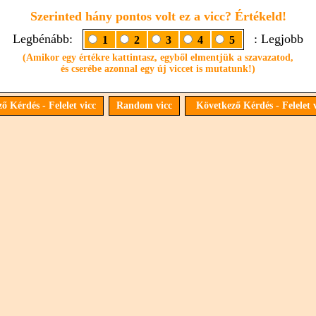
Szerinted hány pontos volt ez a vicc? Értékeld!
Legbénább:
: Legjobb
1
2
3
4
5
(Amikor egy értékre kattintasz, egyből elmentjük a szavazatod,
és cserébe azonnal egy új viccet is mutatunk!)
ő Kérdés - Felelet vicc
Random vicc
Következő Kérdés - Felelet 