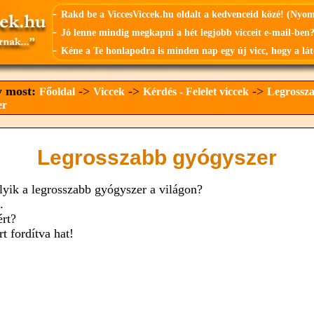
-
Rakd be a ViccesViccek.hu oldalt a kedvenceid közé! (Nyo
-
Jó lenne mindig megkapni a hét legjobb vicceit e-mail-ben?
-
Kéne a Te honlapodra is minden nap egy új vicc, hogy a lát
y most:
->
->
->
Főoldal
Viccek
Kérdés - Felelet viccek
Legrossz
er
Legrosszabb gyógyszer
lyik a legrosszabb gyógyszer a világon?
.
ért?
t fordítva hat!