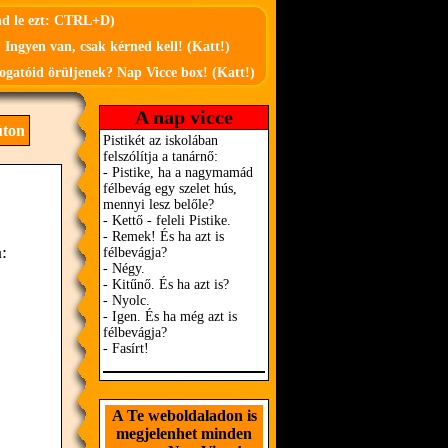
md le ezt: CTRL+D)
 Ingyen van, csak kérned kell! (Katt!)
ogatóid örüljenek? Nap Vicce box! (Katt!)
A nap vicce
úton
:
A Te weboldaladon is
megjelenhet minden