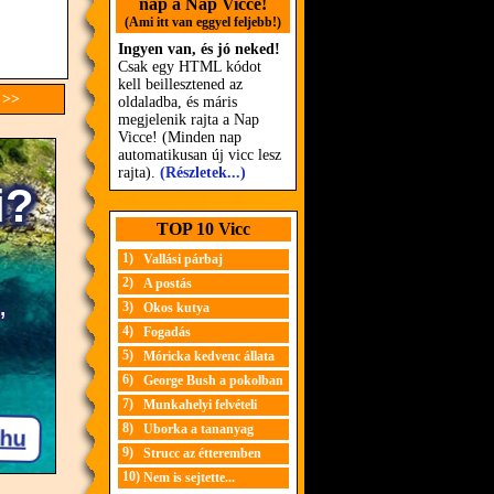
nap a Nap Vicce!
(Ami itt van eggyel feljebb!)
Ingyen van, és jó neked!
Csak egy HTML kódot
kell beillesztened az
 >>
oldaladba, és máris
megjelenik rajta a Nap
Vicce! (Minden nap
automatikusan új vicc lesz
rajta).
(Részletek...)
TOP 10 Vicc
1)
Vallási párbaj
2)
A postás
3)
Okos kutya
4)
Fogadás
5)
Móricka kedvenc állata
6)
George Bush a pokolban
7)
Munkahelyi felvételi
8)
Uborka a tananyag
9)
Strucc az étteremben
10)
Nem is sejtette...