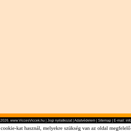
-2026, www.ViccesViccek.hu |
Jogi nyilatkozat
|
Adatvédelem
|
Sitemap
| E-mail:
inf
 cookie-kat használ, melyekre szükség van az oldal megfelel