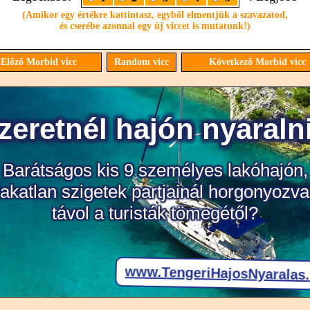
(Amikor egy értékre kattintasz, egyből elmentjük a szavazatod,
és cserébe azonnal egy új viccet is mutatunk!)
Előző Morbid vicc
Random vicc
Következő Morbid vicc