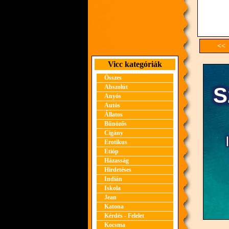
<< 
Vicc kategóriák
Összes
Abszolút
Anyós
Autós
Állatos
Bűnözős
Cigány
Erotikus
Etióp
Házasság
Hirdetéses
Indián
Iskola
Jean
Katona
Kérdés - Felelet
Kocsma