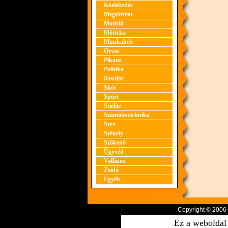
Közlekedés
Megtörtént
Morbid
Móricka
Munkahely
Orvos
Pikáns
Politika
Rendőr
Skót
Sport
Stirlitz
Számítástechnika
Szex
Székely
Szőkenő
Ügyvéd
Vallásos
Zsidó
Egyéb
Copyright © 2006
Ez a weboldal