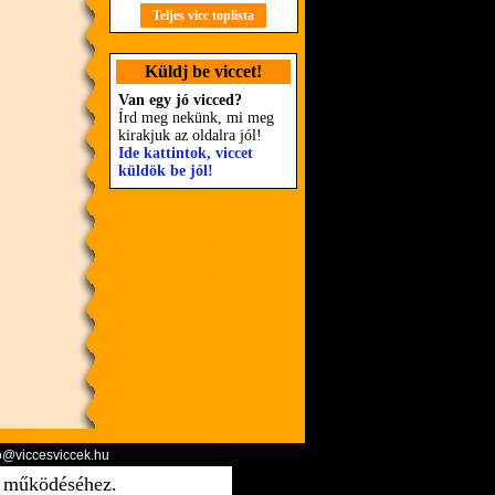
Teljes vicc toplista
Küldj be viccet!
Van egy jó vicced?
Írd meg nekünk, mi meg
kirakjuk az oldalra jól!
Ide kattintok, viccet
küldök be jól!
o@viccesviccek.hu
ő működéséhez.