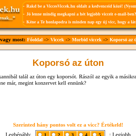
-
Rakd be a ViccesViccek.hu oldalt a kedvenceid közé! (Nyo
-
Jó lenne mindig megkapni a hét legjobb vicceit e-mail-ben?
-
Kéne a Te honlapodra is minden nap egy új vicc, hogy a lát
 vagy most:
->
->
->
Főoldal
Viccek
Morbid viccek
Koporsó az 
Koporsó az úton
kannibál talál az úton egy koporsót. Rászól az egyik a másikra
 ne már, megint konzervet kell ennünk?
Szerinted hány pontos volt ez a vicc? Értékeld!
Legbénább:
: Legjobb
1
2
3
4
5