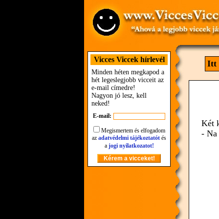
Vicces Viccek hírlevél
Itt
Minden héten megkapod a
hét legeslegjobb vicceit az
e-mail címedre!
Nagyon jó lesz, kell
neked!
E-mail:
Két 
Megismertem és elfogadom
- Na
az
adatvédelmi tájékoztatót
és
a
jogi nyilatkozatot!