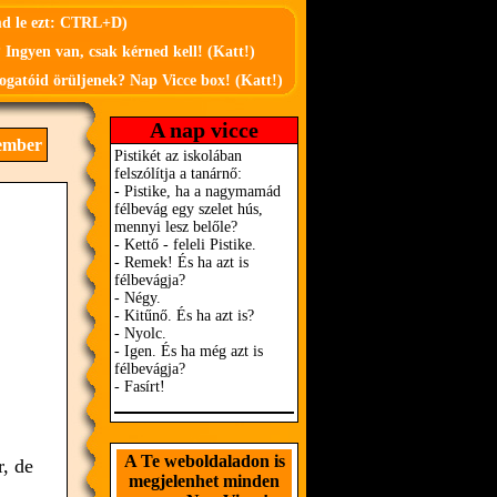
md le ezt: CTRL+D)
 Ingyen van, csak kérned kell! (Katt!)
ogatóid örüljenek? Nap Vicce box! (Katt!)
A nap vicce
ember
A Te weboldaladon is
r, de
megjelenhet minden