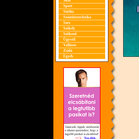
Skót
Sport
Stirlitz
Számítástechnika
Szex
Székely
Szőkenő
Ügyvéd
Vallásos
Zsidó
Egyéb