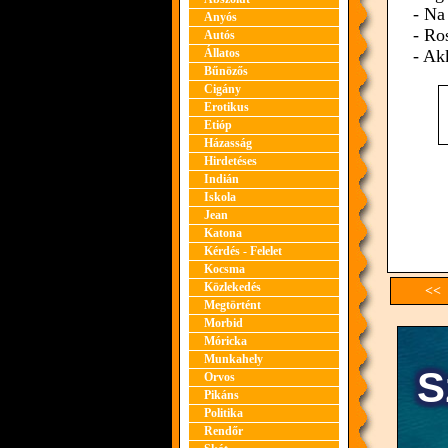
- Na
Anyós
- Ro
Autós
Állatos
- Ak
Bűnözős
Cigány
Erotikus
Etióp
Házasság
Hirdetéses
Indián
Iskola
Jean
Katona
Kérdés - Felelet
Kocsma
Közlekedés
<< 
Megtörtént
Morbid
Móricka
Munkahely
Orvos
Pikáns
Politika
Rendőr