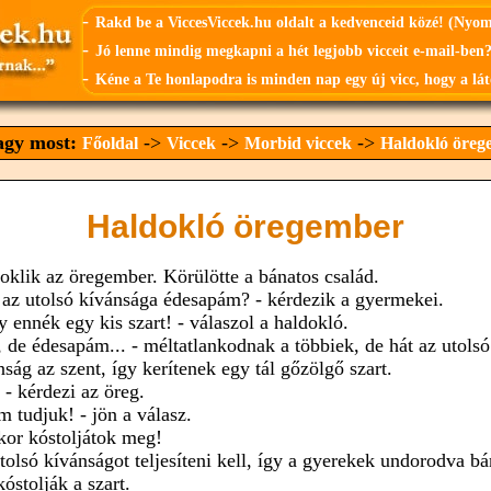
-
Rakd be a ViccesViccek.hu oldalt a kedvenceid közé! (Nyo
-
Jó lenne mindig megkapni a hét legjobb vicceit e-mail-ben?
-
Kéne a Te honlapodra is minden nap egy új vicc, hogy a lát
vagy most:
->
->
->
Főoldal
Viccek
Morbid viccek
Haldokló öreg
Haldokló öregember
oklik az öregember. Körülötte a bánatos család.
 az utolsó kívánsága édesapám? - kérdezik a gyermekei.
y ennék egy kis szart! - válaszol a haldokló.
, de édesapám... - méltatlankodnak a többiek, de hát az utolsó
nság az szent, így kerítenek egy tál gőzölgő szart.
 - kérdezi az öreg.
m tudjuk! - jön a válasz.
kor kóstoljátok meg!
tolsó kívánságot teljesíteni kell, így a gyerekek undorodva bá
óstolják a szart.