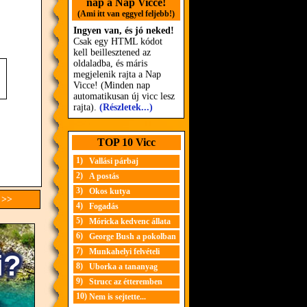
nap a Nap Vicce!
(Ami itt van eggyel feljebb!)
Ingyen van, és jó neked!
Csak egy HTML kódot
kell beillesztened az
oldaladba, és máris
megjelenik rajta a Nap
Vicce! (Minden nap
automatikusan új vicc lesz
rajta).
(Részletek...)
TOP 10 Vicc
1)
Vallási párbaj
2)
A postás
3)
Okos kutya
 >>
4)
Fogadás
5)
Móricka kedvenc állata
6)
George Bush a pokolban
7)
Munkahelyi felvételi
8)
Uborka a tananyag
9)
Strucc az étteremben
10)
Nem is sejtette...