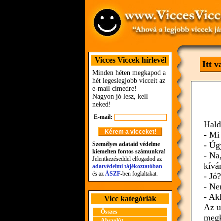
Vicces Viccek hírlevél
Itt 
Minden héten megkapod a
hét legeslegjobb vicceit az
e-mail címedre!
Nagyon jó lesz, kell
neked!
E-mail:
Hald
- Mi
- Úg
Személyes adataid védelme
kiemelten fontos számunkra!
- Na
Jelentkezéseddel elfogadod az
kívá
adatvédelmi tájékoztatóban
és az
ÁSZF
-ben foglaltakat.
- Jó?
- Ne
- Ak
Vicc kategóriák
Az u
Összes
megk
Abszolút