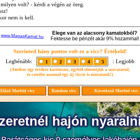
 milyen volt? - kérdi a végén az öreg.
ssz!
kor nem is kell.
Szerinted hány pontos volt ez a vicc? Értékeld!
Legbénább:
: Legjobb
1
2
3
4
5
(Amikor egy értékre kattintasz, egyből elmentjük a szavazatod,
és cserébe azonnal egy új viccet is mutatunk!)
Előző Morbid vicc
Random vicc
Következő Morbid vicc