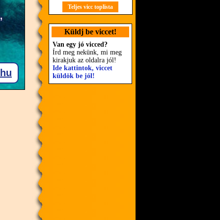
Teljes vicc toplista
Küldj be viccet!
Van egy jó vicced?
Írd meg nekünk, mi meg
kirakjuk az oldalra jól!
Ide kattintok, viccet
küldök be jól!