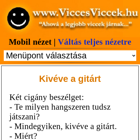
Mobil nézet |
Váltás teljes nézetre
Kivéve a gitárt
Két cigány beszélget:
- Te milyen hangszeren tudsz
játszani?
- Mindegyiken, kivéve a gitárt.
- Miért?