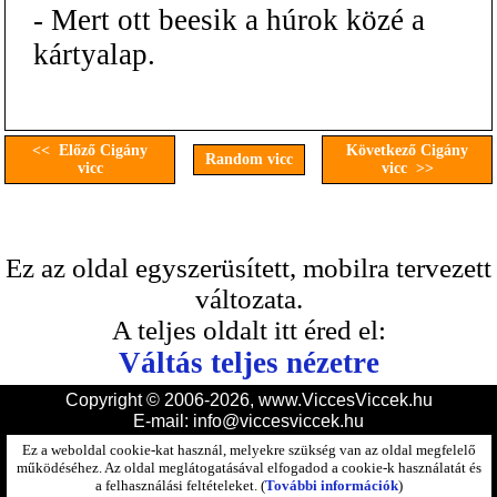
- Mert ott beesik a húrok közé a
kártyalap.
<< Előző Cigány
Következő Cigány
Random vicc
vicc
vicc >>
Ez az oldal egyszerüsített, mobilra tervezett
változata.
A teljes oldalt itt éred el:
Váltás teljes nézetre
Copyright © 2006-2026, www.ViccesViccek.hu
E-mail:
info@viccesviccek.hu
Ez a weboldal cookie-kat használ, melyekre szükség van az oldal megfelelő
működéséhez. Az oldal meglátogatásával elfogadod a cookie-k használatát és
a felhasználási feltételeket. (
További információk
)