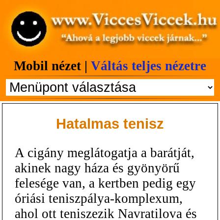
Mobil nézet |
Váltás teljes nézetre
Hatalmas tenisz
A cigány meglátogatja a barátját,
akinek nagy háza és gyönyörű
felesége van, a kertben pedig egy
óriási teniszpálya-komplexum,
ahol ott teniszezik Navratilova és