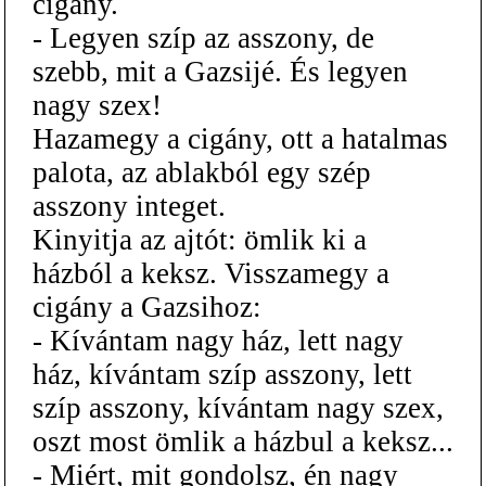
cigány.
- Legyen szíp az asszony, de
szebb, mit a Gazsijé. És legyen
nagy szex!
Hazamegy a cigány, ott a hatalmas
palota, az ablakból egy szép
asszony integet.
Kinyitja az ajtót: ömlik ki a
házból a keksz. Visszamegy a
cigány a Gazsihoz:
- Kívántam nagy ház, lett nagy
ház, kívántam szíp asszony, lett
szíp asszony, kívántam nagy szex,
oszt most ömlik a házbul a keksz...
- Miért, mit gondolsz, én nagy