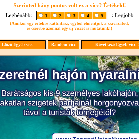
Szerinted hány pontos volt ez a vicc? Értékeld!
Legbénább:
: Legjobb
1
2
3
4
5
(Amikor egy értékre kattintasz, egyből elmentjük a szavazatod,
és cserébe azonnal egy új viccet is mutatunk!)
 Előző Egyéb vicc
Random vicc
Következő Egyéb vicc