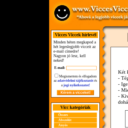
Vicces Viccek hírlevél
Minden héten megkapod a
hét legeslegjobb vicceit az
e-mail címedre!
Nagyon jó lesz, kell
neked!
E-mail:
Két 
Megismertem és elfogadom
- Té
az
adatvédelmi tájékoztatót
és
- Ig
a
jogi nyilatkozatot!
- Mi
- Ki
dohá
Vicc kategóriák
Összes
Abszolút
Anyós