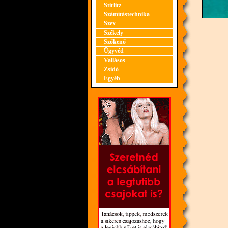
Stirlitz
Számítástechnika
Szex
Székely
Szőkenő
Ügyvéd
Vallásos
Zsidó
Egyéb