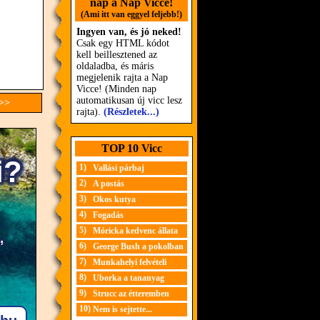
nap a Nap Vicce!
(Ami itt van eggyel feljebb!)
Ingyen van, és jó neked!
Csak egy HTML kódot
kell beillesztened az
oldaladba, és máris
megjelenik rajta a Nap
Vicce! (Minden nap
automatikusan új vicc lesz
 >>
rajta).
(Részletek...)
TOP 10 Vicc
1)
Vallási párbaj
2)
A postás
3)
Okos kutya
4)
Fogadás
5)
Móricka kedvenc állata
6)
George Bush a pokolban
7)
Munkahelyi felvételi
8)
Uborka a tananyag
9)
Strucc az étteremben
10)
Nem is sejtette...