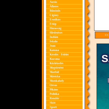
Autós
Állatos
Bűnözős
Cigány
Erotikus
Etióp
Házasság
Hirdetéses
<<
Indián
Iskola
Jean
Katona
Kérdés - Felelet
Kocsma
Közlekedés
Megtörtént
Morbid
Móricka
Munkahely
Orvos
Pikáns
Politika
Rendőr
Skót
Sport