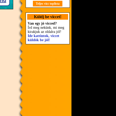
Teljes vicc toplista
Küldj be viccet!
Van egy jó vicced?
Írd meg nekünk, mi meg
kirakjuk az oldalra jól!
Ide kattintok, viccet
küldök be jól!