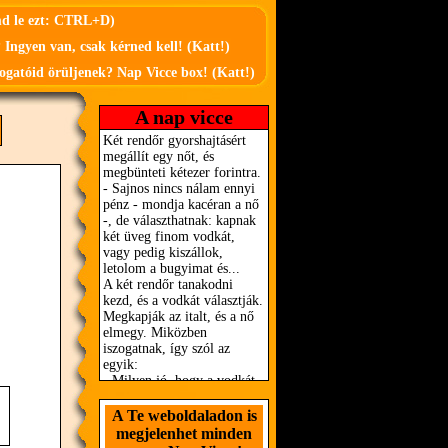
md le ezt: CTRL+D)
 Ingyen van, csak kérned kell! (Katt!)
ogatóid örüljenek? Nap Vicce box! (Katt!)
A nap vicce
A Te weboldaladon is
megjelenhet minden