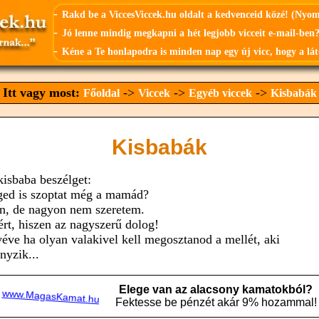
-
Rakd be a ViccesViccek.hu oldalt a kedvenceid közé! (Nyo
-
Jó lenne mindig megkapni a hét legjobb vicceit e-mail-ben?
-
Kéne a Te honlapodra is minden nap egy új vicc, hogy a lát
Itt vagy most:
->
->
->
Főoldal
Viccek
Egyéb viccek
Kisbabák
Kisbabák
kisbaba beszélget:
ged is szoptat még a mamád?
en, de nagyon nem szeretem.
ért, hiszen az nagyszerű dolog!
véve ha olyan valakivel kell megosztanod a mellét, aki
nyzik...