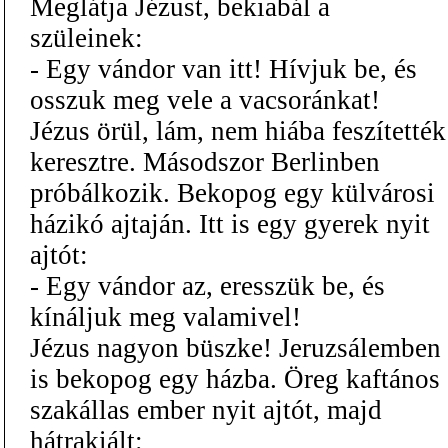
Meglátja Jézust, bekiabál a
szüleinek:
- Egy vándor van itt! Hívjuk be, és
osszuk meg vele a vacsoránkat!
Jézus örül, lám, nem hiába feszítették
keresztre. Másodszor Berlinben
próbálkozik. Bekopog egy külvárosi
házikó ajtaján. Itt is egy gyerek nyit
ajtót:
- Egy vándor az, eresszük be, és
kínáljuk meg valamivel!
Jézus nagyon büszke! Jeruzsálemben
is bekopog egy házba. Öreg kaftános
szakállas ember nyit ajtót, majd
hátrakiált: