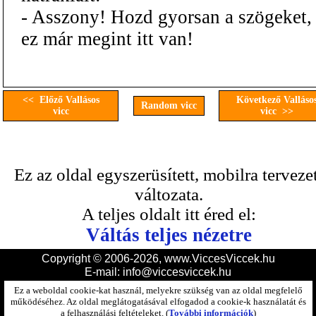
- Asszony! Hozd gyorsan a szögeket,
ez már megint itt van!
<< Előző Vallásos
Következő Valláso
Random vicc
vicc
vicc >>
Ez az oldal egyszerüsített, mobilra terveze
változata.
A teljes oldalt itt éred el:
Váltás teljes nézetre
Copyright © 2006-2026, www.ViccesViccek.hu
E-mail:
info@viccesviccek.hu
Ez a weboldal cookie-kat használ, melyekre szükség van az oldal megfelelő
működéséhez. Az oldal meglátogatásával elfogadod a cookie-k használatát és
a felhasználási feltételeket. (
További információk
)