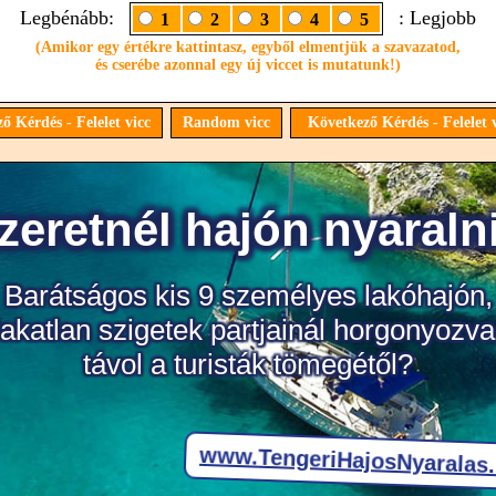
Legbénább:
: Legjobb
1
2
3
4
5
(Amikor egy értékre kattintasz, egyből elmentjük a szavazatod,
és cserébe azonnal egy új viccet is mutatunk!)
ő Kérdés - Felelet vicc
Random vicc
Következő Kérdés - Felelet 