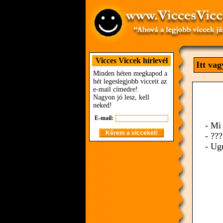
Vicces Viccek hírlevél
Itt va
Minden héten megkapod a
hét legeslegjobb vicceit az
e-mail címedre!
Nagyon jó lesz, kell
neked!
E-mail:
- Mi
- ???
- Ug