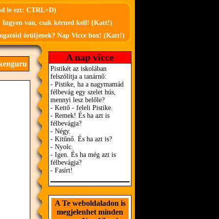
md le ezt: CTRL+D)
 Ingyen van, csak kérned kell! (Katt!)
ogatóid örüljenek? Nap Vicce box! (Katt!)
A nap vicce
 kenguru
A Te weboldaladon is
megjelenhet minden