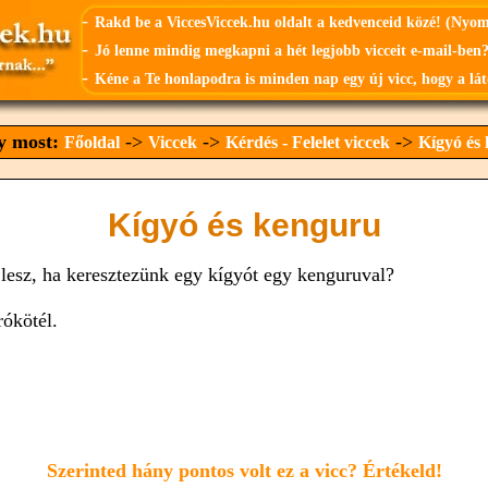
-
Rakd be a ViccesViccek.hu oldalt a kedvenceid közé! (Nyo
-
Jó lenne mindig megkapni a hét legjobb vicceit e-mail-ben?
-
Kéne a Te honlapodra is minden nap egy új vicc, hogy a lát
gy most:
->
->
->
Főoldal
Viccek
Kérdés - Felelet viccek
Kígyó és
Kígyó és kenguru
 lesz, ha keresztezünk egy kígyót egy kenguruval?
rókötél.
Szerinted hány pontos volt ez a vicc? Értékeld!