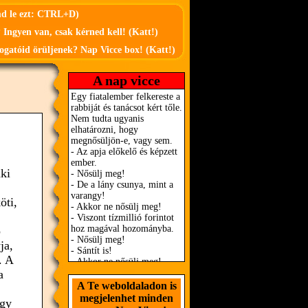
md le ezt: CTRL+D)
 Ingyen van, csak kérned kell! (Katt!)
ogatóid örüljenek? Nap Vicce box! (Katt!)
A nap vicce
aki
öti,
p
ja,
. A
a
A Te weboldaladon is
megjelenhet minden
egy