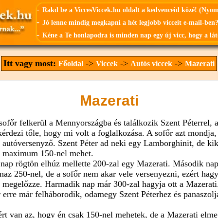
-
Rakd be a ViccesViccek.hu oldalt a kedvenceid közé! (Nyo
-
Jó lenne mindig megkapni a hét legjobb vicceit e-mail-ben?
-
Kéne a Te honlapodra is minden nap egy új vicc, hogy a lát
Itt vagy most:
->
->
->
Főoldal
Viccek
Autós viccek
Mazerati
Mazerati
sofőr felkerül a Mennyországba és találkozik Szent Péterrel, 
érdezi tőle, hogy mi volt a foglalkozása. A sofőr azt mondja,
 autóversenyző. Szent Péter ad neki egy Lamborghinit, de kik
 maximum 150-nel mehet.
 nap rögtön elhúz mellette 200-zal egy Mazerati. Második na
naz 250-nel, de a sofőr nem akar vele versenyezni, ezért hagy
 megelőzze. Harmadik nap már 300-zal hagyja ott a Mazerati
r erre már felháborodik, odamegy Szent Péterhez és panaszolj
ért van az, hogy én csak 150-nel mehetek, de a Mazerati elm