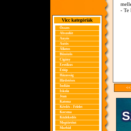
mell
- Te
Vicc kategóriák
Összes
Abszolút
Anyós
Autós
Állatos
Bűnözős
Cigány
Erotikus
Etióp
Házasság
Hirdetéses
Indián
<<
Iskola
Jean
Katona
Kérdés - Felelet
Kocsma
Közlekedés
Megtörtént
Morbid