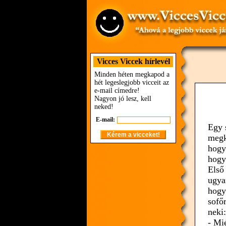
Vicces Viccek hírlevél
Minden héten megkapod a
hét legeslegjobb vicceit az
e-mail címedre!
Nagyon jó lesz, kell
neked!
E-mail:
Egy 
megk
hogy
hogy
Első
ugya
hogy
sofő
neki:
- Mi