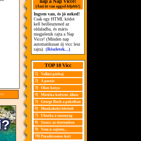
nap a Nap Vicce!
(Ami itt van eggyel feljebb!)
Ingyen van, és jó neked!
Csak egy HTML kódot
kell beillesztened az
oldaladba, és máris
megjelenik rajta a Nap
Vicce! (Minden nap
automatikusan új vicc lesz
rajta).
(Részletek...)
TOP 10 Vicc
1)
Vallási párbaj
2)
A postás
3)
Okos kutya
>>
4)
Móricka kedvenc állata
5)
George Bush a pokolban
6)
Munkahelyi felvételi
7)
Uborka a tananyag
8)
Strucc az étteremben
9)
Nem is sejtette...
10)
Paradicsomos kert