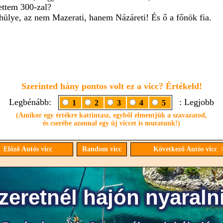
ettem 300-zal?
 hülye, az nem Mazerati, hanem Názáreti! És ő a főnök fia.
Szerinted hány pontos volt ez a vicc? Értékeld!
Legbénább:
: Legjobb
1
2
3
4
5
(Amikor egy értékre kattintasz, egyből elmentjük a szavazatod,
és cserébe azonnal egy új viccet is mutatunk!)
 Előző Autós vicc
Random vicc
Következő Autós vicc 