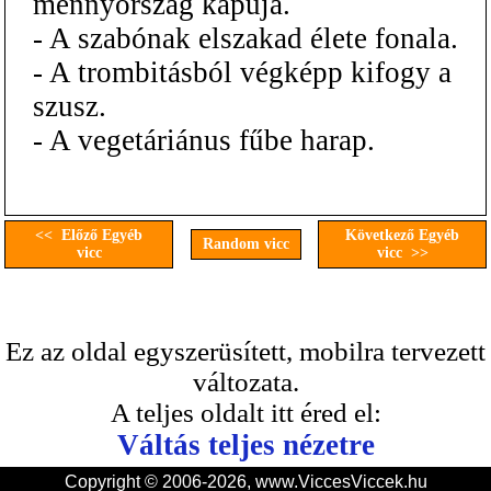
mennyország kapuja.
- A szabónak elszakad élete fonala.
- A trombitásból végképp kifogy a
szusz.
- A vegetáriánus fűbe harap.
<< Előző Egyéb
Következő Egyéb
Random vicc
vicc
vicc >>
Ez az oldal egyszerüsített, mobilra tervezett
változata.
A teljes oldalt itt éred el:
Váltás teljes nézetre
Copyright © 2006-2026, www.ViccesViccek.hu