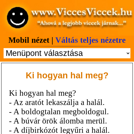
Mobil nézet |
Váltás teljes nézetre
Ki hogyan hal meg?
Ki hogyan hal meg?
- Az aratót lekaszálja a halál.
- A boldogtalan megboldogul.
- A búvár örök álomba merül.
- A díjbirkózót legyűri a halál.