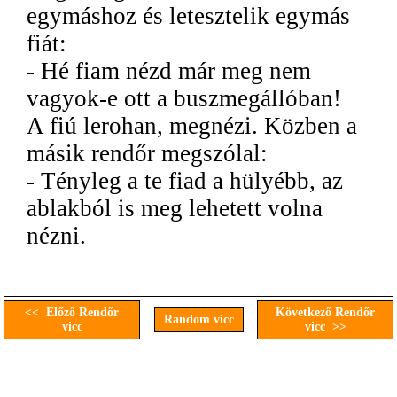
egymáshoz és letesztelik egymás
fiát:
- Hé fiam nézd már meg nem
vagyok-e ott a buszmegállóban!
A fiú lerohan, megnézi. Közben a
másik rendőr megszólal:
- Tényleg a te fiad a hülyébb, az
ablakból is meg lehetett volna
nézni.
<< Előző Rendőr
Következő Rendőr
Random vicc
vicc
vicc >>