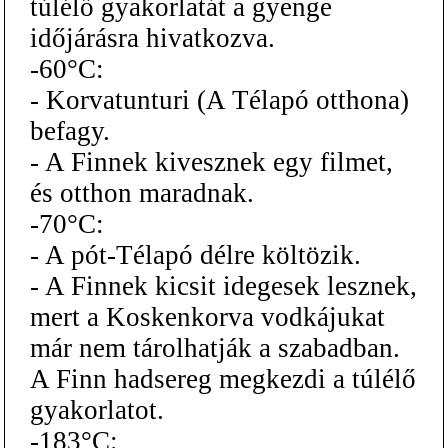
túlélő gyakorlatát a gyenge
időjárásra hivatkozva.
-60°C:
- Korvatunturi (A Télapó otthona)
befagy.
- A Finnek kivesznek egy filmet,
és otthon maradnak.
-70°C:
- A pót-Télapó délre költözik.
- A Finnek kicsit idegesek lesznek,
mert a Koskenkorva vodkájukat
már nem tárolhatják a szabadban.
A Finn hadsereg megkezdi a túlélő
gyakorlatot.
-183°C: