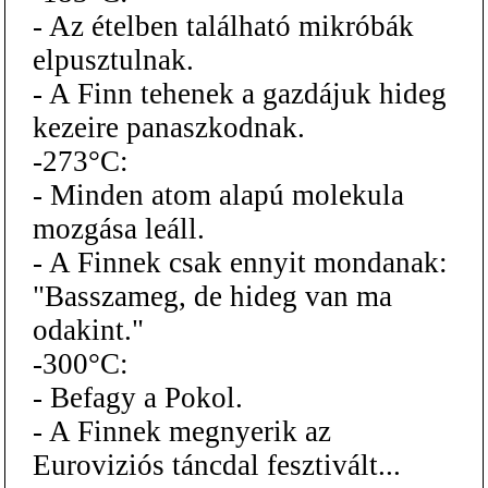
- Az ételben található mikróbák
elpusztulnak.
- A Finn tehenek a gazdájuk hideg
kezeire panaszkodnak.
-273°C:
- Minden atom alapú molekula
mozgása leáll.
- A Finnek csak ennyit mondanak:
"Basszameg, de hideg van ma
odakint."
-300°C:
- Befagy a Pokol.
- A Finnek megnyerik az
Euroviziós táncdal fesztivált...