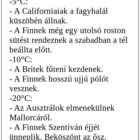
-5°C:
- A Californiaiak a fagyhalál
küszöbén állnak.
- A Finnek még egy utolsó roston
sütést rendeznek a szabadban a tél
beállta előtt.
-10°C:
- A Britek fűteni kezdenek.
- A Finnek hosszú ujjú pólót
vesznek.
-20°C:
- Az Ausztrálok elmenekülnek
Mallorcáról.
- A Finnek Szentiván éjjét
ünneplik. Beköszönt az ősz.