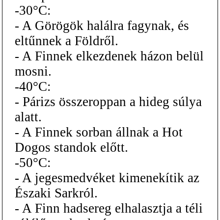
-30°C:
- A Görögök halálra fagynak, és
eltűnnek a Földről.
- A Finnek elkezdenek házon belül
mosni.
-40°C:
- Párizs összeroppan a hideg súlya
alatt.
- A Finnek sorban állnak a Hot
Dogos standok előtt.
-50°C:
- A jegesmedvéket kimenekítik az
Északi Sarkról.
- A Finn hadsereg elhalasztja a téli