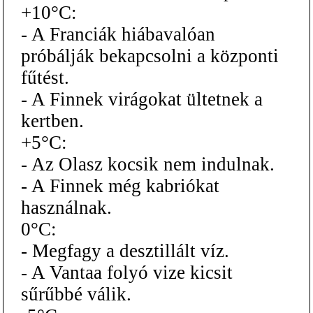
+10°C:
- A Franciák hiábavalóan
próbálják bekapcsolni a központi
fűtést.
- A Finnek virágokat ültetnek a
kertben.
+5°C:
- Az Olasz kocsik nem indulnak.
- A Finnek még kabriókat
használnak.
0°C:
- Megfagy a desztillált víz.
- A Vantaa folyó vize kicsit
sűrűbbé válik.