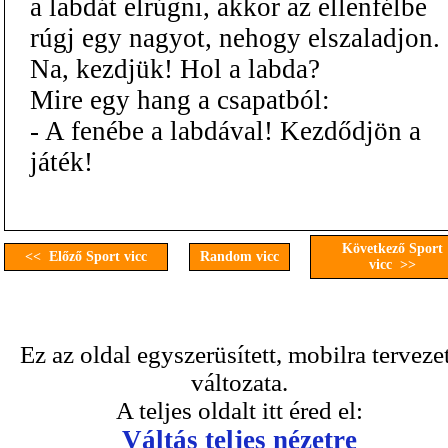
a labdát elrúgni, akkor az ellenfélbe
rúgj egy nagyot, nehogy elszaladjon.
Na, kezdjük! Hol a labda?
Mire egy hang a csapatból:
- A fenébe a labdával! Kezdődjön a
játék!
Következő Sport
<< Előző Sport vicc
Random vicc
vicc >>
Ez az oldal egyszerüsített, mobilra terveze
változata.
A teljes oldalt itt éred el:
Váltás teljes nézetre