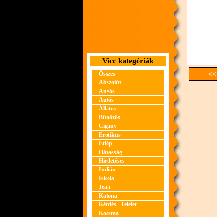
Vicc kategóriák
Összes
<<
Abszolút
Anyós
Autós
Állatos
Bűnözős
Cigány
Erotikus
Etióp
Házasság
Hirdetéses
Indián
Iskola
Jean
Katona
Kérdés - Felelet
Kocsma