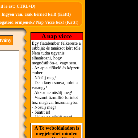
md le ezt: CTRL+D)
 Ingyen van, csak kérned kell! (Katt!)
ogatóid örüljenek? Nap Vicce box! (Katt!)
A nap vicce
tvány
A Te weboldaladon is
megjelenhet minden