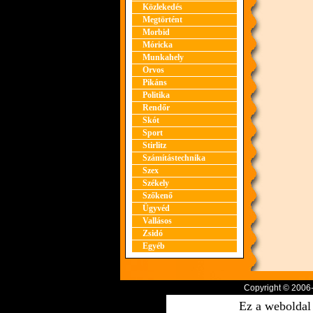
Közlekedés
Megtörtént
Morbid
Móricka
Munkahely
Orvos
Pikáns
Politika
Rendőr
Skót
Sport
Stirlitz
Számítástechnika
Szex
Székely
Szőkenő
Ügyvéd
Vallásos
Zsidó
Egyéb
Copyright © 2006
Ez a weboldal