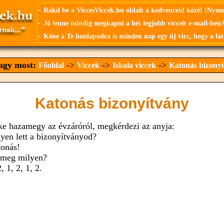
-
Rakd be a ViccesViccek.hu oldalt a kedvenceid közé! (Nyo
-
Jó lenne mindig megkapni a hét legjobb vicceit e-mail-ben?
-
Kéne a Te honlapodra is minden nap egy új vicc, hogy a lát
vagy most:
->
->
->
Főoldal
Viccek
Iskola viccek
Katonás bizonyí
Katonás bizonyítvány
ike hazamegy az évzáróról, megkérdezi az anyja:
lyen lett a bizonyítványod?
tonás!
 meg milyen?
2, 1, 2, 1, 2.