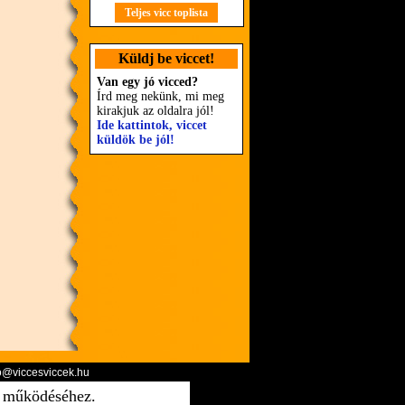
Teljes vicc toplista
Küldj be viccet!
Van egy jó vicced?
Írd meg nekünk, mi meg
kirakjuk az oldalra jól!
Ide kattintok, viccet
küldök be jól!
o@viccesviccek.hu
ő működéséhez.