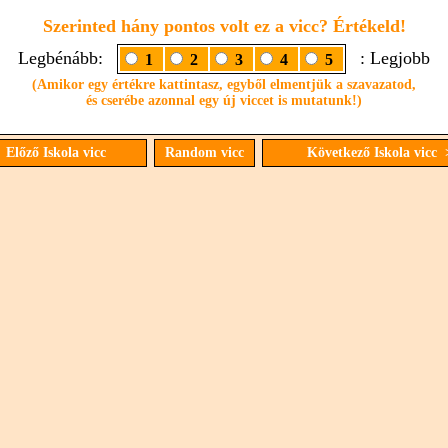
Szerinted hány pontos volt ez a vicc? Értékeld!
Legbénább:
: Legjobb
1
2
3
4
5
(Amikor egy értékre kattintasz, egyből elmentjük a szavazatod,
és cserébe azonnal egy új viccet is mutatunk!)
 Előző Iskola vicc
Random vicc
Következő Iskola vicc