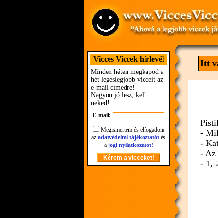
Vicces Viccek hírlevél
Itt 
Minden héten megkapod a
hét legeslegjobb vicceit az
e-mail címedre!
Nagyon jó lesz, kell
neked!
E-mail:
Pist
Megismertem és elfogadom
- Mi
az
adatvédelmi tájékoztatót
és
- Ka
a
jogi nyilatkozatot!
- Az
- 1, 