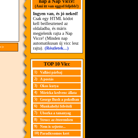
nap a Nap Vicce!
(Ami itt van eggyel feljebb!)
Ingyen van, és jó neked!
Csak egy HTML kódot
kell beillesztened az
oldaladba, és máris
megjelenik rajta a Nap
Vicce! (Minden nap
automatikusan új vicc lesz
 >>
rajta).
(Részletek...)
TOP 10 Vicc
1)
Vallási párbaj
2)
A postás
3)
Okos kutya
4)
Móricka kedvenc állata
5)
George Bush a pokolban
6)
Munkahelyi felvételi
7)
Uborka a tananyag
8)
Strucc az étteremben
9)
Nem is sejtette...
10)
Paradicsomos kert