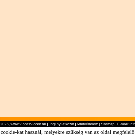
-2026, www.ViccesViccek.hu |
Jogi nyilatkozat
|
Adatvédelem
|
Sitemap
| E-mail:
inf
 cookie-kat használ, melyekre szükség van az oldal megfelel