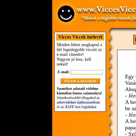
Vicces Viccek hírlevél
Minden héten megkapod a
hét legeslegjobb vicceit az
e-mail címedre!
Nagyon jó lesz, kell
neked!
E-mail:
Egy 
Vasá
Ahog
Személyes adataid védelme
kiemelten fontos számunkra!
- Jéz
Jelentkezéseddel elfogadod az
A be
adatvédelmi tájékoztatóban
és az
ÁSZF
-ben foglaltakat.
be a
- Jéz
A be
papa
- Sz