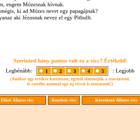
m, engem Mózesnak hívnak.
 mégis, ki ad Mózes nevet egy papagájnak?
yanaz aki Jézusnak nevez el egy Pitbullt.
Szerinted hány pontos volt ez a vicc? Értékeld!
Legbénább:
: Legjobb
1
2
3
4
5
(Amikor egy értékre kattintasz, egyből elmentjük a szavazatod,
és cserébe azonnal egy új viccet is mutatunk!)
Előző Állatos vicc
Random vicc
Következő Állatos vicc