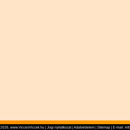
-2026, www.ViccesViccek.hu |
Jogi nyilatkozat
|
Adatvédelem
|
Sitemap
| E-mail:
inf