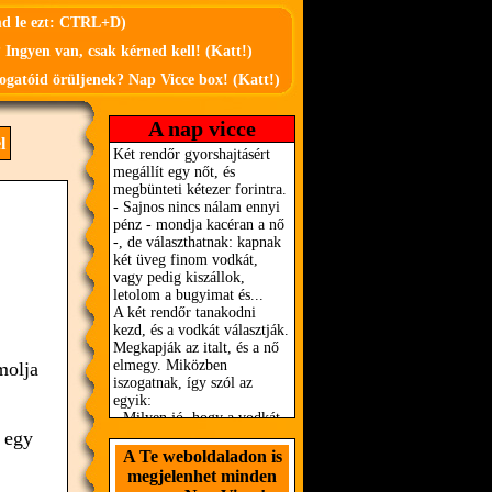
md le ezt: CTRL+D)
 Ingyen van, csak kérned kell! (Katt!)
ogatóid örüljenek? Nap Vicce box! (Katt!)
A nap vicce
l
molja
 egy
A Te weboldaladon is
megjelenhet minden