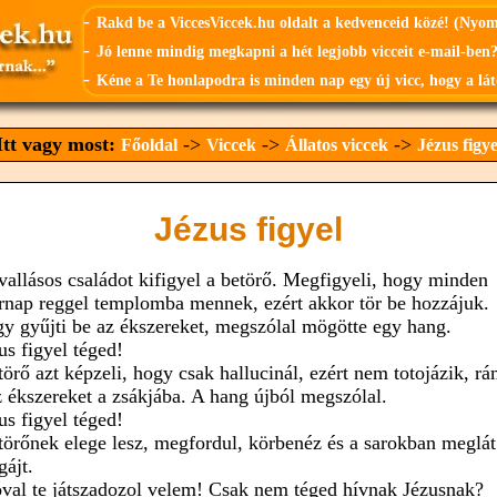
-
Rakd be a ViccesViccek.hu oldalt a kedvenceid közé! (Nyo
-
Jó lenne mindig megkapni a hét legjobb vicceit e-mail-ben?
-
Kéne a Te honlapodra is minden nap egy új vicc, hogy a lát
Itt vagy most:
->
->
->
Főoldal
Viccek
Állatos viccek
Jézus figye
Jézus figyel
vallásos családot kifigyel a betörő. Megfigyeli, hogy minden
rnap reggel templomba mennek, ezért akkor tör be hozzájuk.
y gyűjti be az ékszereket, megszólal mögötte egy hang.
us figyel téged!
törő azt képzeli, hogy csak hallucinál, ezért nem totojázik, rá
z ékszereket a zsákjába. A hang újból megszólal.
us figyel téged!
törőnek elege lesz, megfordul, körbenéz és a sarokban meglát
gájt.
óval te játszadozol velem! Csak nem téged hívnak Jézusnak?