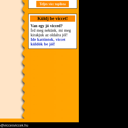
Teljes vicc toplista
Küldj be viccet!
Van egy jó vicced?
Írd meg nekünk, mi meg
kirakjuk az oldalra jól!
Ide kattintok, viccet
küldök be jól!
o@viccesviccek.hu