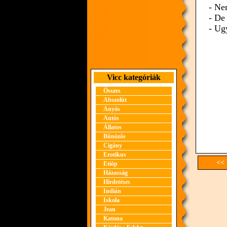
- Ne
- De
- Ug
Vicc kategóriák
Összes
Abszolút
Anyós
Autós
Állatos
Bűnözős
Cigány
Erotikus
<< 
Etióp
Házasság
Hirdetéses
Indián
Iskola
Jean
Katona