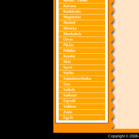
Kérdés - Felelet
Kocsma
Közlekedés
Megtörtént
Morbid
Móricka
Munkahely
Orvos
Pikáns
Politika
Rendőr
Skót
Sport
Stirlitz
Számítástechnika
Szex
Székely
Szőkenő
Ügyvéd
Vallásos
Zsidó
Egyéb
Copyright © 2006