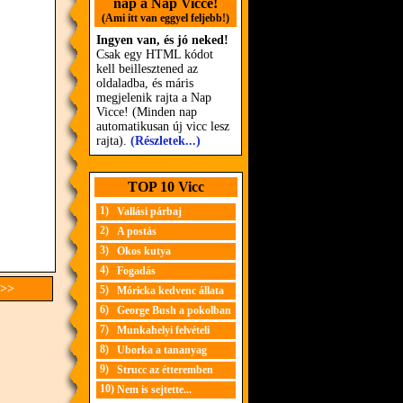
nap a Nap Vicce!
(Ami itt van eggyel feljebb!)
Ingyen van, és jó neked!
Csak egy HTML kódot
kell beillesztened az
oldaladba, és máris
megjelenik rajta a Nap
Vicce! (Minden nap
automatikusan új vicc lesz
rajta).
(Részletek...)
TOP 10 Vicc
1)
Vallási párbaj
2)
A postás
3)
Okos kutya
4)
Fogadás
 >>
5)
Móricka kedvenc állata
6)
George Bush a pokolban
7)
Munkahelyi felvételi
8)
Uborka a tananyag
9)
Strucc az étteremben
10)
Nem is sejtette...