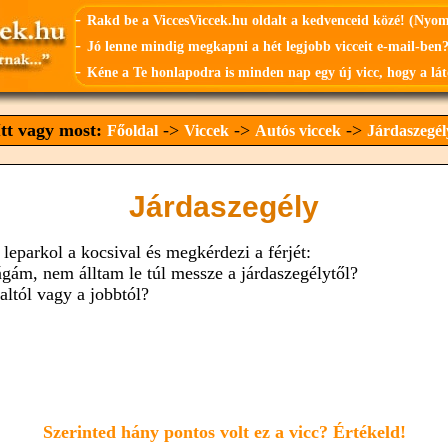
-
Rakd be a ViccesViccek.hu oldalt a kedvenceid közé! (Nyo
-
Jó lenne mindig megkapni a hét legjobb vicceit e-mail-ben?
-
Kéne a Te honlapodra is minden nap egy új vicc, hogy a lát
Itt vagy most:
->
->
->
Főoldal
Viccek
Autós viccek
Járdaszegél
Járdaszegély
 leparkol a kocsival és megkérdezi a férjét:
ágám, nem álltam le túl messze a járdaszegélytől?
altól vagy a jobbtól?
Szerinted hány pontos volt ez a vicc? Értékeld!