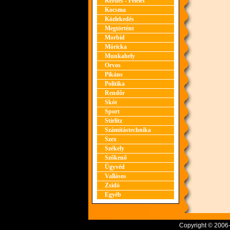
Kérdés - Felelet
Kocsma
Közlekedés
Megtörtént
Morbid
Móricka
Munkahely
Orvos
Pikáns
Politika
Rendőr
Skót
Sport
Stirlitz
Számítástechnika
Szex
Székely
Szőkenő
Ügyvéd
Vallásos
Zsidó
Egyéb
Copyright © 2006