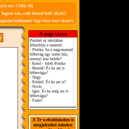
md le ezt: CTRL+D)
 Ingyen van, csak kérned kell! (Katt!)
ogatóid örüljenek? Nap Vicce box! (Katt!)
A nap vicce
y
A Te weboldaladon is
megjelenhet minden