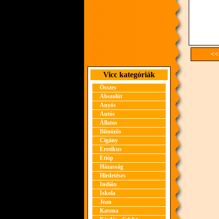
<<
Vicc kategóriák
Összes
Abszolút
Anyós
Autós
Állatos
Bűnözős
Cigány
Erotikus
Etióp
Házasság
Hirdetéses
Indián
Iskola
Jean
Katona