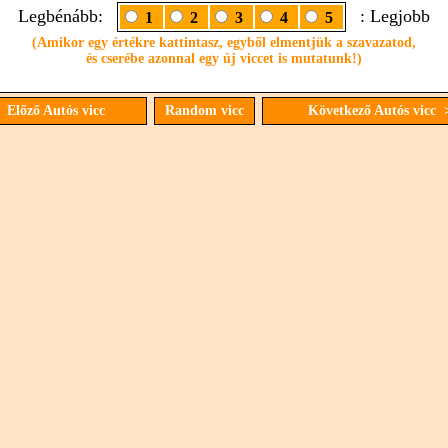
Legbénább:
: Legjobb
1
2
3
4
5
(Amikor egy értékre kattintasz, egyből elmentjük a szavazatod,
és cserébe azonnal egy új viccet is mutatunk!)
 Előző Autós vicc
Random vicc
Következő Autós vicc 