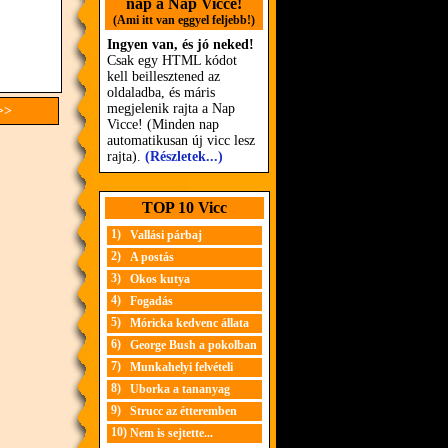
nap a Nap Vicce!
(Ami itt van eggyel feljebb!)
Ingyen van, és jó neked!
Csak egy HTML kódot
kell beillesztened az
oldaladba, és máris
megjelenik rajta a Nap
>>
Vicce! (Minden nap
automatikusan új vicc lesz
rajta).
(Részletek...)
TOP 10 Vicc
1)
Vallási párbaj
2)
A postás
3)
Okos kutya
4)
Fogadás
5)
Móricka kedvenc állata
6)
George Bush a pokolban
7)
Munkahelyi felvételi
8)
Uborka a tananyag
9)
Strucc az étteremben
10)
Nem is sejtette...