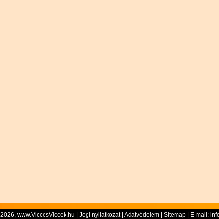
-2026, www.ViccesViccek.hu |
Jogi nyilatkozat
|
Adatvédelem
|
Sitemap
| E-mail:
inf