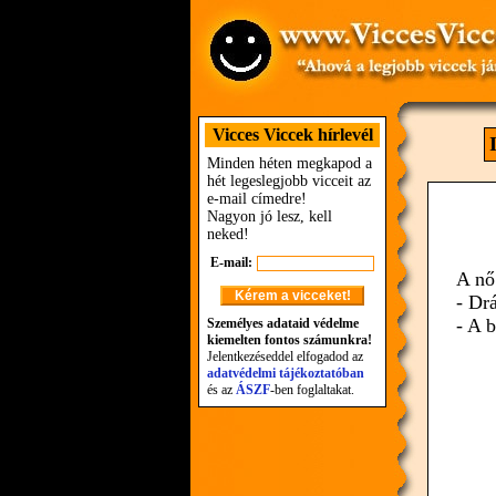
Vicces Viccek hírlevél
Minden héten megkapod a
hét legeslegjobb vicceit az
e-mail címedre!
Nagyon jó lesz, kell
neked!
E-mail:
A nő
- Dr
- A b
Személyes adataid védelme
kiemelten fontos számunkra!
Jelentkezéseddel elfogadod az
adatvédelmi tájékoztatóban
és az
ÁSZF
-ben foglaltakat.