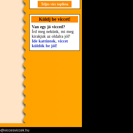
Teljes vicc toplista
Küldj be viccet!
Van egy jó vicced?
Írd meg nekünk, mi meg
kirakjuk az oldalra jól!
Ide kattintok, viccet
küldök be jól!
o@viccesviccek.hu