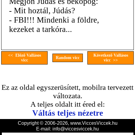
Megjön Júdás és bekopog:
- Mit hoztál, Júdás?
- FBI!!! Mindenki a földre,
kezeket a tarkóra...
<< Előző Vallásos
Következő Vallásos
Random vicc
vicc
vicc >>
Ez az oldal egyszerüsített, mobilra tervezett
változata.
A teljes oldalt itt éred el:
Váltás teljes nézetre
Copyright © 2006-2026, www.ViccesViccek.hu
E-mail:
info@viccesviccek.hu