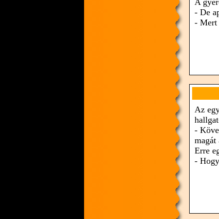
A gyer
- De a
- Mert
Az egy
hallgat
- Köve
magát 
Erre e
- Hogy 