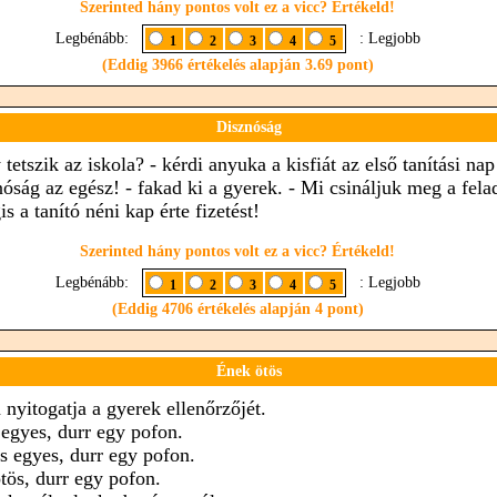
Szerinted hány pontos volt ez a vicc? Értékeld!
Legbénább:
: Legjobb
1
2
3
4
5
(Eddig 3966 értékelés alapján 3.69 pont)
Disznóság
tetszik az iskola? - kérdi anyuka a kisfiát az első tanítási nap
nóság az egész! - fakad ki a gyerek. - Mi csináljuk meg a fela
s a tanító néni kap érte fizetést!
Szerinted hány pontos volt ez a vicc? Értékeld!
Legbénább:
: Legjobb
1
2
3
4
5
(Eddig 4706 értékelés alapján 4 pont)
Ének ötös
 nyitogatja a gyerek ellenőrzőjét.
egyes, durr egy pofon.
s egyes, durr egy pofon.
tös, durr egy pofon.