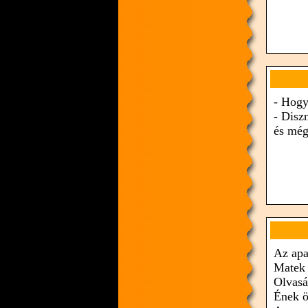
- Hogy 
- Disz
és mégi
Az apa
Matek 
Olvasá
Ének ö