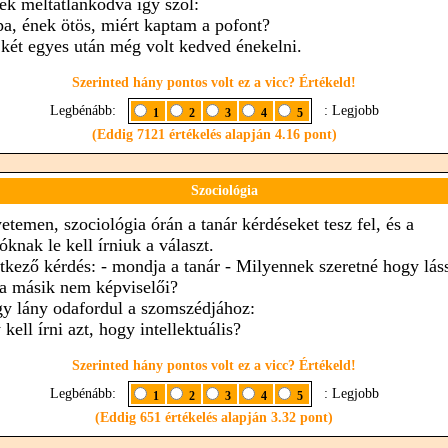
ek méltatlankodva így szól:
pa, ének ötös, miért kaptam a pofont?
 két egyes után még volt kedved énekelni.
Szerinted hány pontos volt ez a vicc? Értékeld!
Legbénább:
: Legjobb
1
2
3
4
5
(Eddig 7121 értékelés alapján 4.16 pont)
Szociológia
etemen, szociológia órán a tanár kérdéseket tesz fel, és a
óknak le kell írniuk a választ.
tkező kérdés: - mondja a tanár - Milyennek szeretné hogy lás
a másik nem képviselői?
gy lány odafordul a szomszédjához:
kell írni azt, hogy intellektuális?
Szerinted hány pontos volt ez a vicc? Értékeld!
Legbénább:
: Legjobb
1
2
3
4
5
(Eddig 651 értékelés alapján 3.32 pont)