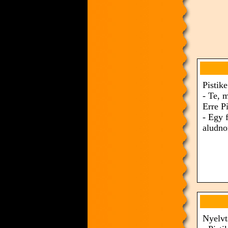
Pistike
- Te, m
Erre Pi
- Egy 
aludno
Nyelvt