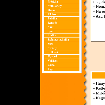
megol
Móricka
- Nem
Munkahely
Orvos
- Na é
Pikáns
- Azt,
Politika
Rendőr
Skót
Sport
Stirlitz
Számítástechnika
Szex
Székely
Szőkenő
Ügyvéd
Vallásos
Zsidó
Egyéb
- Hány
- Kette
- Mibő
- Kegy