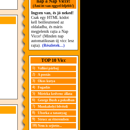
nap a Nap Vicce!
(Ami itt van eggyel feljebb!)
Ingyen van, és jó neked!
Csak egy HTML kódot
kell beillesztened az
oldaladba, és máris
megjelenik rajta a Nap
Vicce! (Minden nap
automatikusan új vicc lesz
rajta).
(Részletek...)
TOP 10 Vicc
1)
Vallási párbaj
2)
A postás
3)
Okos kutya
4)
Fogadás
5)
Móricka kedvenc állata
6)
George Bush a pokolban
7)
Munkahelyi felvételi
8)
Uborka a tananyag
9)
Strucc az étteremben
10)
Nem is sejtette...