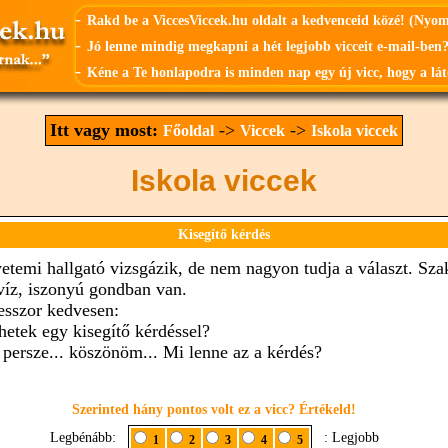
-
Rakd be a ViccesViccek.hu oldalt a kedvenceid közé! (Nyo
-
Jó lenne mindig megkapni a hét legjobb vicceit e-mail-ben?
-
Kéne a Te honlapodra is minden nap egy új vicc, hogy a lát
Itt vagy most:
->
->
Főoldal
Viccek
Iskola viccek
Iskola viccek
Kisegítő kérdés
etemi hallgató vizsgázik, de nem nagyon tudja a választ. Sza
 víz, iszonyú gondban van.
esszor kedvesen:
thetek egy kisegítő kérdéssel?
, persze... köszönöm... Mi lenne az a kérdés?
Szerinted hány pontos volt ez a vicc? Értékeld!
Legbénább:
: Legjobb
1
2
3
4
5