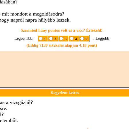
dásában?
.
s mit mondott a megoldásodra?
 hogy napról napra hülyébb leszek.
Szerinted hány pontos volt ez a vicc? Értékeld!
Legbénább:
: Legjobb
1
2
3
4
5
(Eddig 7159 értékelés alapján 4.18 pont)
Kegyelem kettes
asra vizsgáztál?
sre.
l?
elemből.