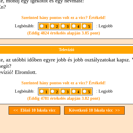
ike, mondj egy igekötőt és egy névmást!
Én?
Szerinted hány pontos volt ez a vicc? Értékeld!
Legbénább:
: Legjobb
1
2
3
4
5
(Eddig 4824 értékelés alapján 3.85 pont)
Televízió
ike, az utóbbi időben egyre jobb és jobb osztályzatokat kapsz. 
segít?
evízió! Elromlott.
Szerinted hány pontos volt ez a vicc? Értékeld!
Legbénább:
: Legjobb
1
2
3
4
5
(Eddig 4781 értékelés alapján 3.82 pont)
<< Előző 10 Iskola vicc
Következő 10 Iskola vicc >>