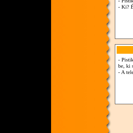
- Pist
- Ki? 
- Pist
be, ki 
- A tel