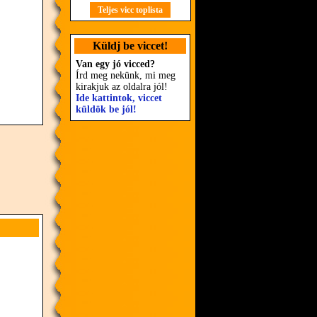
Teljes vicc toplista
Küldj be viccet!
Van egy jó vicced?
Írd meg nekünk, mi meg
kirakjuk az oldalra jól!
Ide kattintok, viccet
küldök be jól!