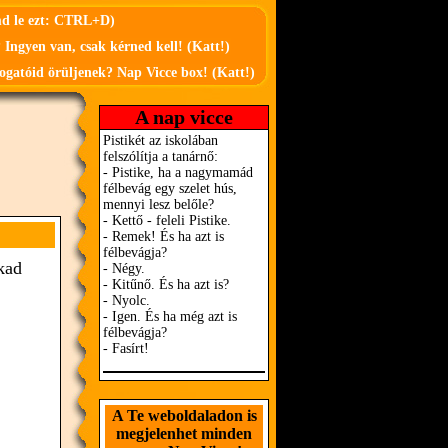
md le ezt: CTRL+D)
 Ingyen van, csak kérned kell! (Katt!)
ogatóid örüljenek? Nap Vicce box! (Katt!)
A nap vicce
kad
A Te weboldaladon is
megjelenhet minden