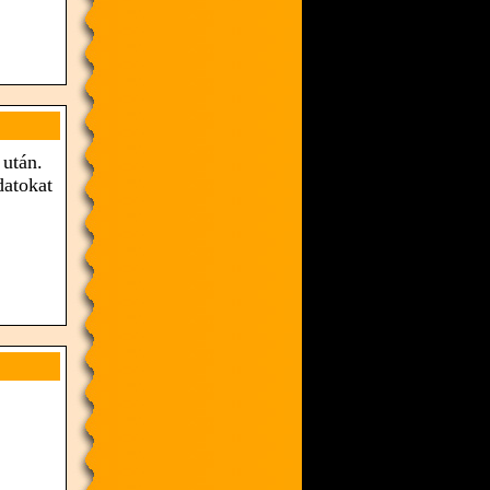
 után.
datokat