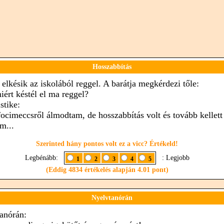
Hosszabbítás
 elkésik az iskolából reggel. A barátja megkérdezi tőle:
iért késtél el ma reggel?
stike:
focimeccsről álmodtam, de hosszabbítás volt és tovább kellett
m...
Szerinted hány pontos volt ez a vicc? Értékeld!
Legbénább:
: Legjobb
1
2
3
4
5
(Eddig 4834 értékelés alapján 4.01 pont)
Nyelvtanórán
anórán: