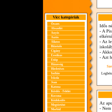
Vicc kategóriák
Összes
Idős né
Abszolút
- A Pi
Anyós
elkérn
Autós
- Az le
Állatos
iskolá
Bűnözős
Cigány
- Akko
Erotikus
- Azt 
Etióp
Házasság
Sze
Hirdetéses
Indián
Legbé
Iskola
Jean
Katona
Kérdés - Felelet
Kocsma
Közlekedés
Az apu
Megtörtént
- Nem 
Morbid