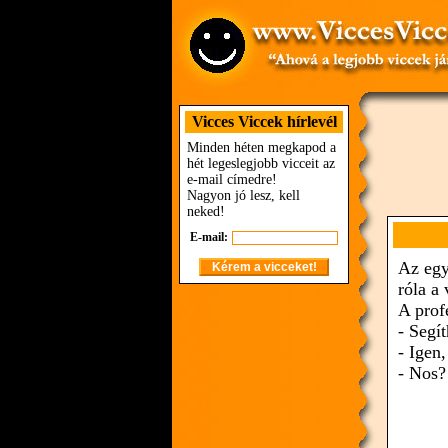
Vicces Viccek hírlevél
Minden héten megkapod a
hét legeslegjobb vicceit az
e-mail címedre!
Nagyon jó lesz, kell
neked!
E-mail:
Az egy
róla a
A prof
- Segí
- Igen
- Nos?