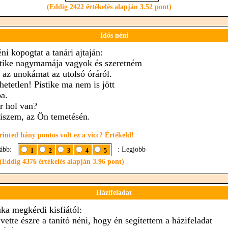
(Eddig 2422 értékelés alapján 3.52 pont)
Idős néni
ni kopogtat a tanári ajtaján:
stike nagymamája vagyok és szeretném
i az unokámat az utolsó óráról.
hetetlen! Pistike ma nem is jött
ba.
r hol van?
hiszem, az Ön temetésén.
rinted hány pontos volt ez a vicc? Értékeld!
nább:
: Legjobb
1
2
3
4
5
(Eddig 4376 értékelés alapján 3.96 pont)
Házifeladat
ka megkérdi kisfiától:
vette észre a tanító néni, hogy én segítettem a házifeladat