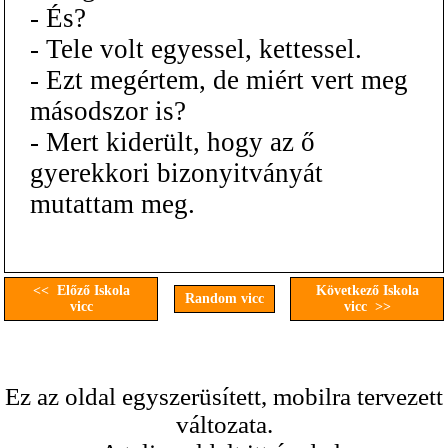
- És?
- Tele volt egyessel, kettessel.
- Ezt megértem, de miért vert meg
másodszor is?
- Mert kiderült, hogy az ő
gyerekkori bizonyitványát
mutattam meg.
<< Előző Iskola
Következő Iskola
Random vicc
vicc
vicc >>
Ez az oldal egyszerüsített, mobilra tervezett
változata.