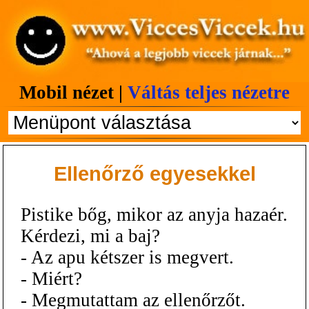
Mobil nézet |
Váltás teljes nézetre
Ellenőrző egyesekkel
Pistike bőg, mikor az anyja hazaér.
Kérdezi, mi a baj?
- Az apu kétszer is megvert.
- Miért?
- Megmutattam az ellenőrzőt.