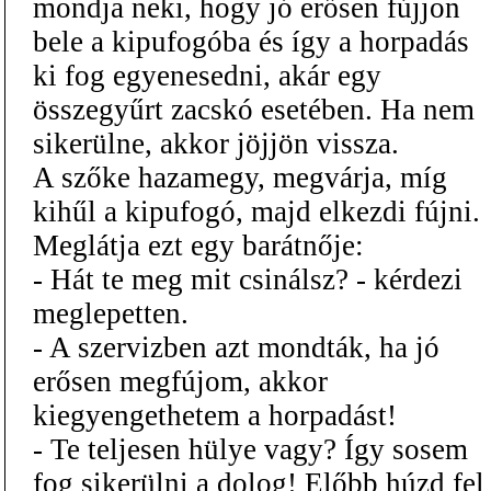
mondja neki, hogy jó erősen fújjon
bele a kipufogóba és így a horpadás
ki fog egyenesedni, akár egy
összegyűrt zacskó esetében. Ha nem
sikerülne, akkor jöjjön vissza.
A szőke hazamegy, megvárja, míg
kihűl a kipufogó, majd elkezdi fújni.
Meglátja ezt egy barátnője:
- Hát te meg mit csinálsz? - kérdezi
meglepetten.
- A szervizben azt mondták, ha jó
erősen megfújom, akkor
kiegyengethetem a horpadást!
- Te teljesen hülye vagy? Így sosem
fog sikerülni a dolog! Előbb húzd fel