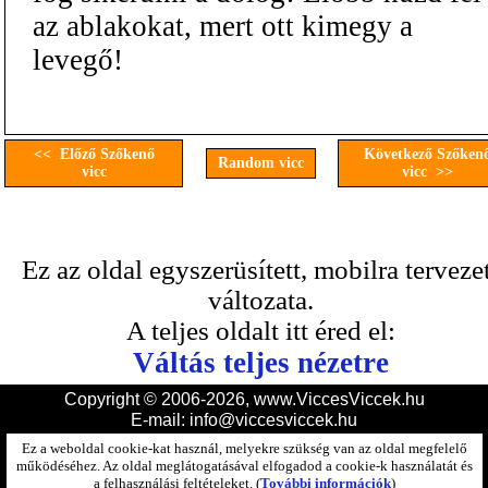
az ablakokat, mert ott kimegy a
levegő!
<< Előző Szőkenő
Következő Szőken
Random vicc
vicc
vicc >>
Ez az oldal egyszerüsített, mobilra terveze
változata.
A teljes oldalt itt éred el:
Váltás teljes nézetre
Copyright © 2006-2026, www.ViccesViccek.hu
E-mail:
info@viccesviccek.hu
Ez a weboldal cookie-kat használ, melyekre szükség van az oldal megfelelő
működéséhez. Az oldal meglátogatásával elfogadod a cookie-k használatát és
a felhasználási feltételeket. (
További információk
)