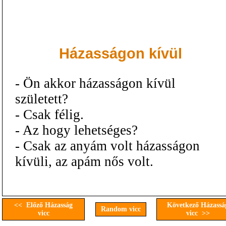
Házasságon kívül
- Ön akkor házasságon kívül
született?
- Csak félig.
- Az hogy lehetséges?
- Csak az anyám volt házasságon
kívüli, az apám nős volt.
<< Előző Házasság
Következő Házassá
Random vicc
vicc
vicc >>