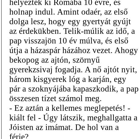
helyezték ki Rómába 10 évre, és
holnap indul. Amint odaér, az első
dolga lesz, hogy egy gyertyát gyújt
az érdekükben. Telik-múlik az idő, a
pap visszajön 10 év múlva, és első
útja a házaspár házához vezet. Ahogy
bekopog az ajtón, szörnyű
gyerekzsivaj fogadja. A nő ajtót nyit,
három kisgyerek lóg a karján, egy
pár a szoknyájába kapaszkodik, a pap
összesen tízet számol meg.
- Ez aztán a kellemes meglepetés! -
kiált fel - Úgy látszik, meghallgatta a
Jóisten az imámat. De hol van a
férje?