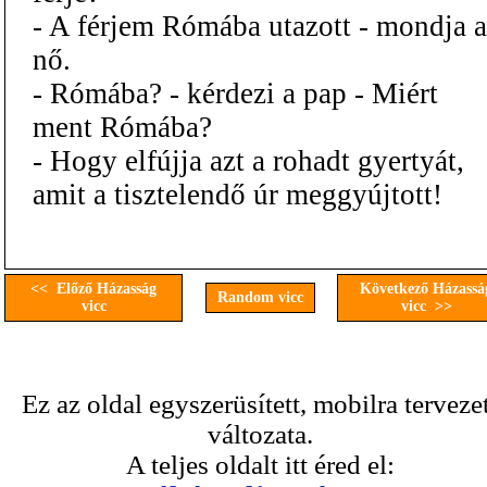
- A férjem Rómába utazott - mondja a
nő.
- Rómába? - kérdezi a pap - Miért
ment Rómába?
- Hogy elfújja azt a rohadt gyertyát,
amit a tisztelendő úr meggyújtott!
<< Előző Házasság
Következő Házassá
Random vicc
vicc
vicc >>
Ez az oldal egyszerüsített, mobilra terveze
változata.
A teljes oldalt itt éred el: