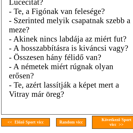
Lucecítát?
- Te, a Figónak van felesége?
- Szerinted melyik csapatnak szebb a
meze?
- Akinek nincs labdája az miért fut?
- A hosszabbításra is kiváncsi vagy?
- Összesen hány félidő van?
- A németek miért rúgnak olyan
erősen?
- Te, azért lassítják a képet mert a
Vitray már öreg?
Következő Sport
<< Előző Sport vicc
Random vicc
vicc >>