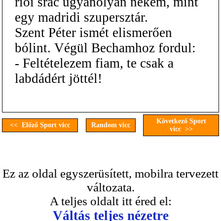
riói srác ugyanolyan nekem, mint
egy madridi szupersztár.
Szent Péter ismét elismerően
bólint. Végül Bechamhoz fordul:
- Feltételezem fiam, te csak a
labdádért jöttél!
Következő Sport
<< Előző Sport vicc
Random vicc
vicc >>
Ez az oldal egyszerüsített, mobilra tervezett
változata.
A teljes oldalt itt éred el:
Váltás teljes nézetre