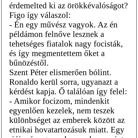
érdemelted ki az örökkévalóságot?
Figo így válaszol:
- Én egy művész vagyok. Az én
példámon felnőve lesznek a
tehetséges fiatalok nagy focisták,
és így megmentettem őket a
bűnözéstől.
Szent Péter elismerően bólint.
Ronaldo kerül sorra, ugyanazt a
kérdést kapja. Ő találóan így felel:
- Amikor focizom, mindenkit
egyenlően kezelek, nem teszek
különbséget az emberek között az
etnikai hovatartozásuk miatt. Egy