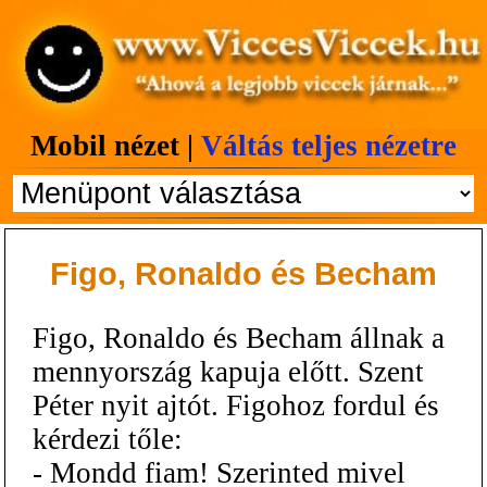
Mobil nézet |
Váltás teljes nézetre
Figo, Ronaldo és Becham
Figo, Ronaldo és Becham állnak a
mennyország kapuja előtt. Szent
Péter nyit ajtót. Figohoz fordul és
kérdezi tőle:
- Mondd fiam! Szerinted mivel