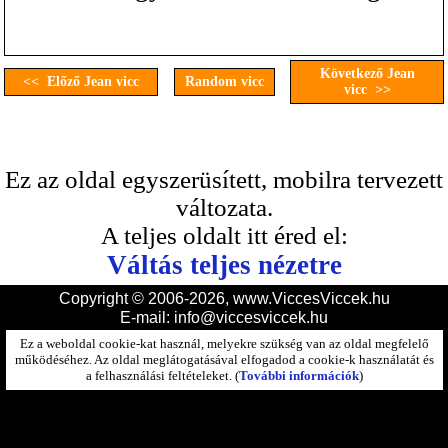
Következő Jean
<< Előző Jean vicc
Random vicc
vicc >>
Ez az oldal egyszerüsített, mobilra tervezett
változata.
A teljes oldalt itt éred el:
Váltás teljes nézetre
Copyright © 2006-2026, www.ViccesViccek.hu
E-mail:
info@viccesviccek.hu
Ez a weboldal cookie-kat használ, melyekre szükség van az oldal megfelelő
működéséhez. Az oldal meglátogatásával elfogadod a cookie-k használatát és
a felhasználási feltételeket. (
További információk
)